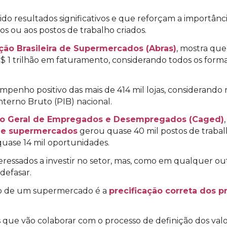
do resultados significativos e que reforçam a importânc
dos ou aos postos de trabalho criados.
ção Brasileira de Supermercados (Abras)
, mostra que
 1 trilhão em faturamento, considerando todos os forma
mpenho positivo das mais de 414 mil lojas, considerand
terno Bruto (PIB) nacional.
ro Geral de Empregados e Desempregados (Caged)
l e supermercados
gerou quase 40 mil postos de trabal
quase 14 mil oportunidades.
ressados a investir no setor, mas, como em qualquer out
defasar.
so de um supermercado é a
precificação correta dos p
 que vão colaborar com o processo de definição dos valor