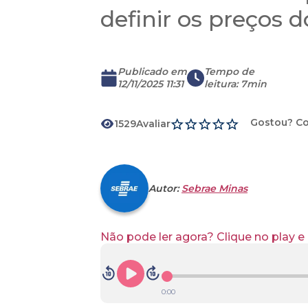
definir os preços
Publicado em
Tempo de
12/11/2025 11:31
leitura
:
7min
Gostou? Co
1529
Avaliar
Autor:
Sebrae Minas
Não pode ler agora? Clique no play e
0:00