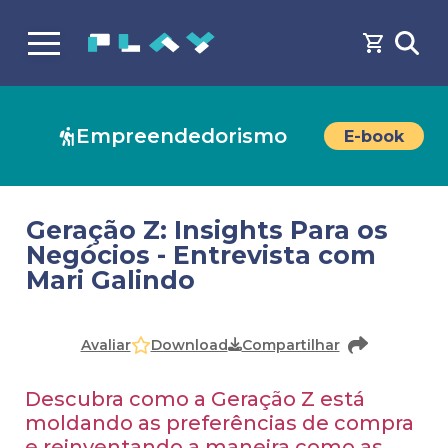
Empreendedorismo
E-book
Geração Z: Insights Para os
Negócios - Entrevista com
Mari Galindo
Faça o
cadastro
ou
login
para acessar o conteúdo
Download
Avaliar
Compartilhar
Descubra como a Geração Z está
moldando as preferências de compra
e reinventando a maneira como as