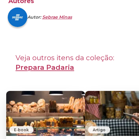
Autores
Autor:
Sebrae Minas
Veja outros itens da coleção: 
Prepara Padaria
E-book
Artigo