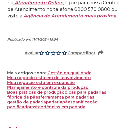
no
Atendimento Online
, ligue para nossa Central
de Atendimento no telefone 0800 570 0800 ou
visite a
Agência de Atendimento mais próxima
.
Publicado em 11/11/2024 15:54
Avaliar
Compartilhar
Mais artigos sobre:
Gestão da qualidade
Meu negócio está em desenvolvimento
Meu negócio está em expansão
Planejamento e controle da produção
Boas práticas de produção
dicas para padarias
fábrica de pães
ferramenta para padarias
gestão de padaria
padaria
pães
panificação
panificadoras
tendências em padaria