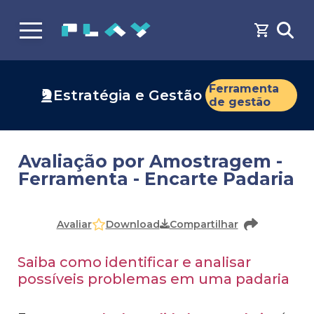
Ferramenta
Estratégia e Gestão
de gestão
Avaliação por Amostragem -
Ferramenta - Encarte Padaria
Faça o
cadastro
ou
login
para acessar o conteúdo
Download
Avaliar
Compartilhar
Saiba como identificar e analisar
possíveis problemas em uma padaria