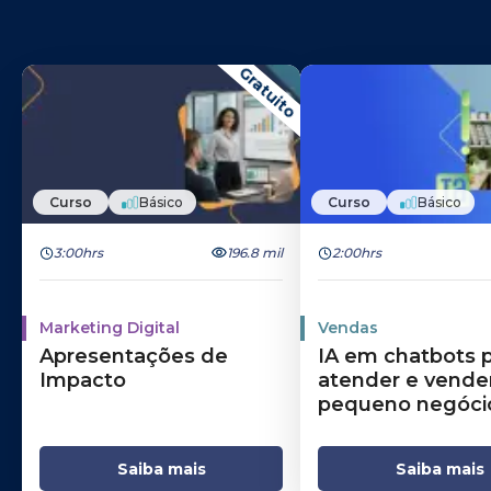
Gratuito
Curso
Básico
Curso
Básico
3:00hrs
196.8 mil
2:00hrs
Marketing Digital
Vendas
Apresentações de
IA em chatbots 
Impacto
atender e vende
pequeno negóci
Saiba mais
Saiba mais