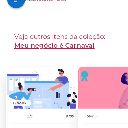
Veja outros itens da coleção: 
Meu negócio é Carnaval
E-book
5
/5
9.189
56min