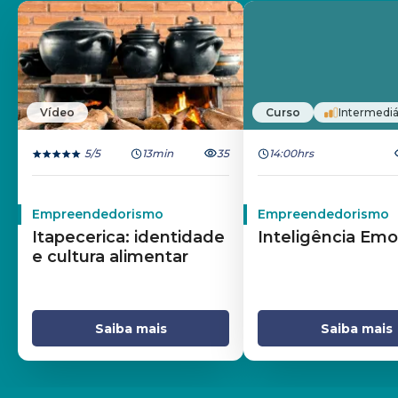
Vídeo
Curso
Intermediá
5
/5
13min
35
14:00hrs
Empreendedorismo
Empreendedorismo
Itapecerica: identidade
Inteligência Emo
e cultura alimentar
Saiba mais
Saiba mais