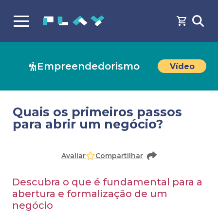
Empreendedorismo
Vídeo
Quais os primeiros passos
para abrir um negócio?
Faça o
cadastro
ou
login
para acessar o conteúdo
Avaliar
Compartilhar
Descubra o que é fundamental para a
abertura e formalização de um
negócio