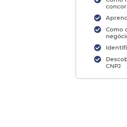
concor
Aprend
Como c
negóci
Identi
Descob
CNPJ