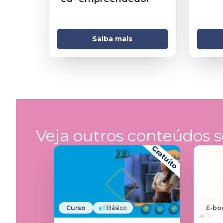
Saiba mais
Veja outros conteúdos s
Gratuito
Curso
Básico
E-bo