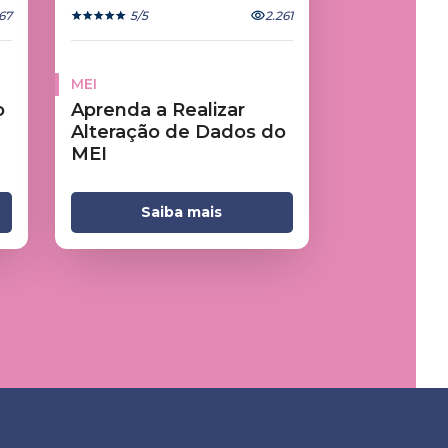
67
5
/5
2.261
MEI
o
Aprenda a Realizar
Alteração de Dados do
MEI
Saiba mais