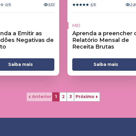
0
/5
533
5
/5
2.8
MEI
nda a Emitir as
Aprenda a preencher 
idões Negativas de
Relatório Mensal de
to
Receita Brutas
Saiba mais
Saiba mais
Anterior
1
2
3
Próximo