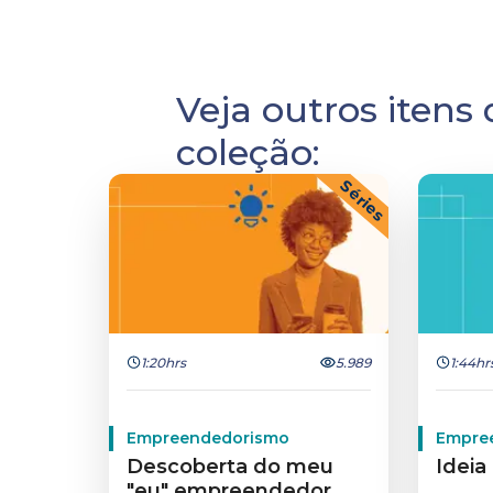
Veja outros itens
coleção:
Séries
1:20hrs
5.989
1:44hr
Empreendedorismo
Empre
Descoberta do meu
Ideia
"eu" empreendedor