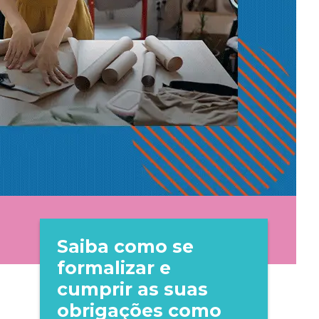
Saiba como se
formalizar e
cumprir as suas
obrigações como