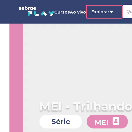
Explorar
Cursos
Ao vivo
MEI - Trilhand
Série
MEI