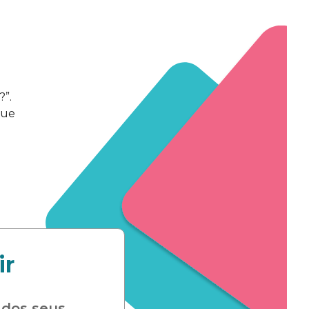
?”.
que
ir
 dos seus