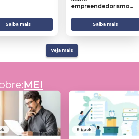
empreendedorismo
que você precisa
conhecer
Saiba mais
Saiba mais
Veja mais
obre:
MEI
ok
E-book