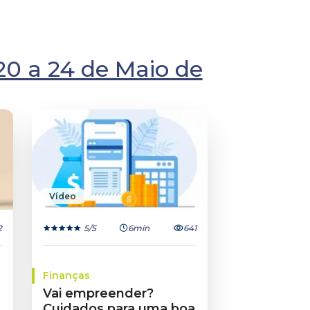
0 a 24 de Maio de
Vídeo
2
5
/5
6min
641
Finanças
Vai empreender?
Cuidados para uma boa