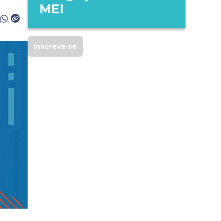
MEI​ ​
Inscreva-se