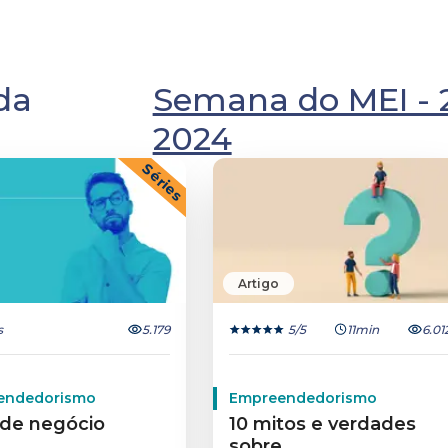
 da
Semana do MEI - 2
2024
Séries
Artigo
s
5.179
5
/5
11min
6.01
endedorismo
Empreendedorismo
 de negócio
10 mitos e verdades
sobre