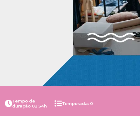
Tempo de
Temporada:
0
duração
02:34h