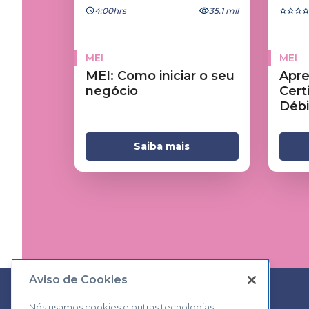
4:00hrs
35.1 mil
MEI
MEI
MEI: Como iniciar o seu
Apre
negócio
Cert
Débi
Saiba mais
Aviso de Cookies
Nós usamos cookies e outras tecnologias