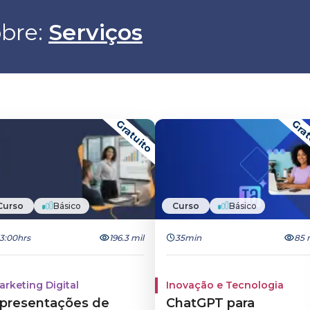
bre: 
Serviços
Gratuito
Grat
Curso
Básico
Curso
Básico
3:00hrs
196.3 mil
35min
85 
arketing Digital
Inovação e Tecnologia
presentações de
ChatGPT para