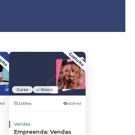
uito
Gratuito
Curso
Básico
mil
3:00hrs
41.9 mil
Vendas
Empreenda: Vendas