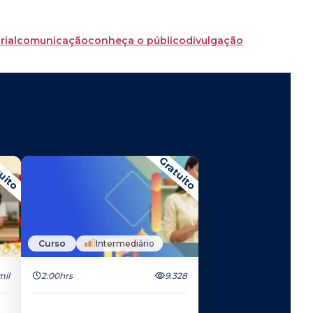
rial
comunicação
conheça o público
divulgação
uito
Gratuito
Curso
Intermediário
mil
2:00hrs
9.328