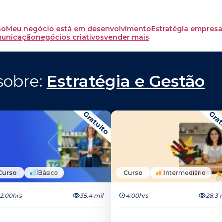
ão
Meu negócio está em desenvolvimento
Estratégia empresa
municação
negócios criativos
vender mais
obre: 
Estratégia e Gestão
Gratuito
Grat
Curso
Básico
Curso
Intermediário
2:00hrs
35.4 mil
4:00hrs
28.3 