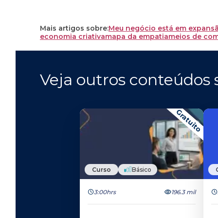
Mais artigos sobre:
Meu negócio está em expans
economia criativa
mapa da empatia
meios de co
Veja outros conteúdos s
Gratuito
Curso
Básico
3:00hrs
196.3 mil