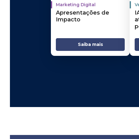
Marketing Digital
V
Apresentações de
I
Impacto
a
p
Saiba mais