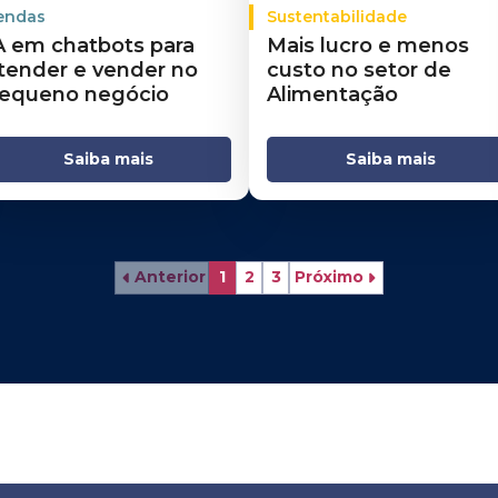
endas
Sustentabilidade
A em chatbots para
Mais lucro e menos
tender e vender no
custo no setor de
equeno negócio
Alimentação
Saiba mais
Saiba mais
Anterior
1
2
3
Próximo