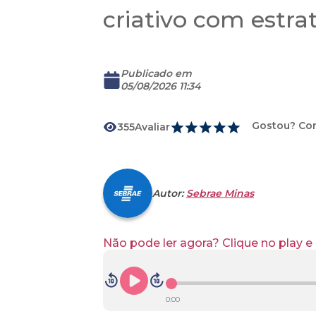
criativo com estra
Publicado em
05/08/2026 11:34
Gostou? Co
355
Avaliar
Download
Autor:
Sebrae Minas
Não pode ler agora? Clique no play 
0:00