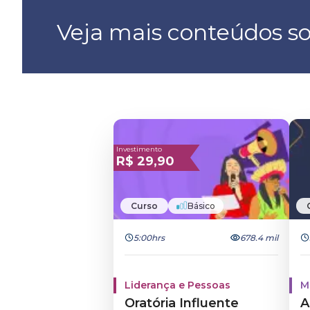
Veja mais conteúdos so
Investimento
R$
29,90
Curso
Básico
5:00hrs
678.4 mil
Liderança e Pessoas
M
Oratória Influente
A