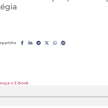
tégia
mpartilhe
Faça o
cadastro
ou
login
e ouça o E-book