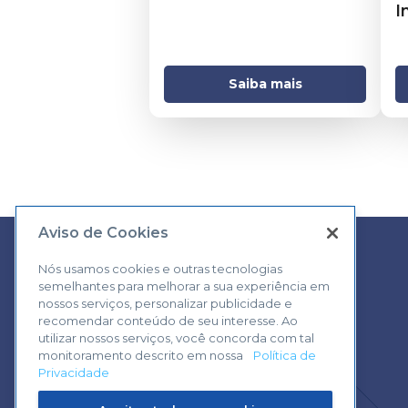
I
Saiba mais
Aviso de Cookies
Nós usamos cookies e outras tecnologias
semelhantes para melhorar a sua experiência em
Central de Atendimento:
nossos serviços, personalizar publicidade e
0800 570 0800
recomendar conteúdo de seu interesse. Ao
utilizar nossos serviços, você concorda com tal
monitoramento descrito em nossa
Política de
Privacidade