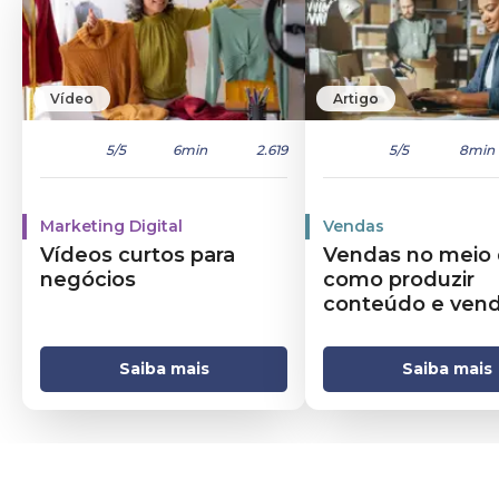
Vídeo
Artigo
5
/5
6min
2.619
5
/5
8min
Marketing Digital
Vendas
Vídeos curtos para
Vendas no meio d
negócios
como produzir
conteúdo e vend
verdade
Saiba mais
Saiba mais