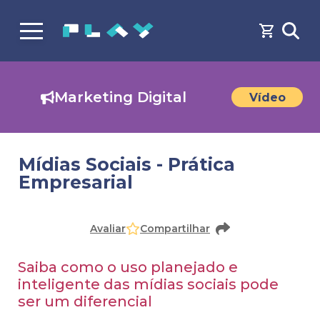
Marketing Digital
Vídeo
Mídias Sociais - Prática
Empresarial
Faça o
cadastro
ou
login
para acessar o conteúdo
Avaliar
Compartilhar
Saiba como o uso planejado e
inteligente das mídias sociais pode
ser um diferencial