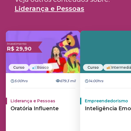
Liderança e Pessoas
Investimento
R$
29,90
Curso
Básico
Curso
Intermediá
5:00hrs
679.3 mil
14:00hrs
Liderança e Pessoas
Empreendedorismo
Oratória Influente
Inteligência Emo