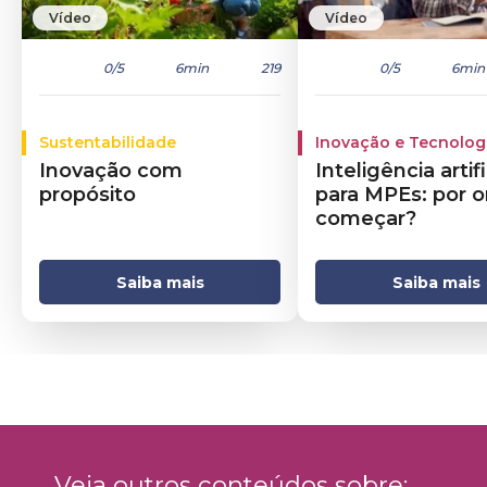
Vídeo
Vídeo
0
/5
6min
219
0
/5
6min
Sustentabilidade
Inovação e Tecnolog
Inovação com
Inteligência artifi
propósito
para MPEs: por 
começar?
Saiba mais
Saiba mais
Veja outros conteúdos sobre: 