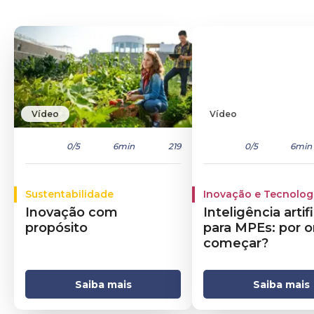
Vídeo
Vídeo
0
/5
6min
219
0
/5
6min
Sustentabilidade
Inovação e Tecnolog
Inovação com
Inteligência artifi
propósito
para MPEs: por 
começar?
Saiba mais
Saiba mais