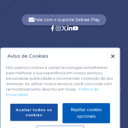
Fale com o Suporte Sebrae Play
Aviso de Cookies
Central de Atendimento:
0800 570 0800
Nós usamos cookies e outras tecnologias semelhantes
para melhorar a sua experiência em nossos serviços,
personalizar publicidade e recomendar conteúdo de seu
interesse. Ao utilizar nossos serviços, você concorda com
tal monitoramento descrito em nossa
Política de
Voltar ao topo
Privacidade
Fale com o Suporte Sebrae Play
Aceitar todos os
Rejeitar cookies
cookies
opcionais