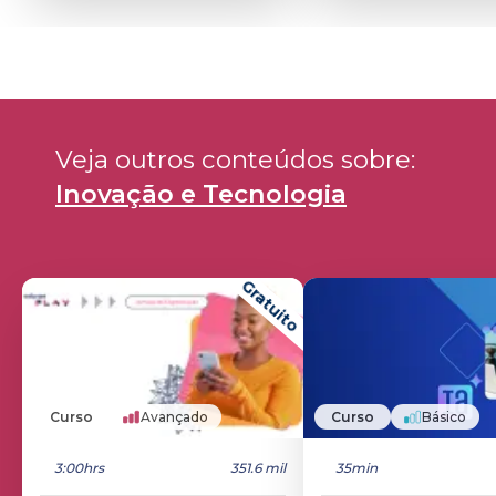
Veja outros conteúdos sobre: 
Inovação e Tecnologia
Gratuito
Curso
Avançado
Curso
Básico
3:00hrs
351.6 mil
35min