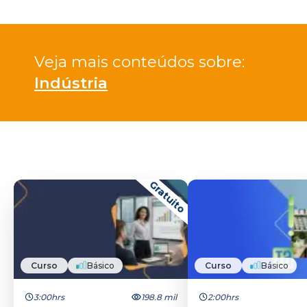
Veja mais conteúdos sobre: 
Indústria
Gratuito
Curso
Básico
Curso
Básico
3:00hrs
198.8 mil
2:00hrs