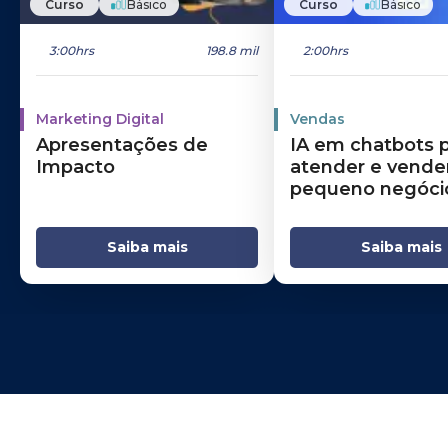
Curso
Básico
Curso
Básico
3:00hrs
198.8 mil
2:00hrs
Marketing Digital
Vendas
Apresentações de
IA em chatbots 
Impacto
atender e vende
pequeno negóci
Saiba mais
Saiba mais