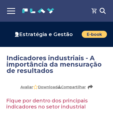
Estratégia e Gestão
E-book
Indicadores industriais - A
importância da mensuração
de resultados
Faça o
cadastro
ou
login
para acessar o conteúdo
Download
Avaliar
Compartilhar
Fique por dentro dos principais
indicadores no setor industrial