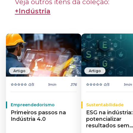
Veja outros itens da coleção: 
+Indústria
Artigo
Artigo
0
/5
1min
376
0
/5
1min
Empreendedorismo
Sustentabilidade
Primeiros passos na
ESG na indústri
Indústria 4.0
potencializar
resultados sem
complexidade