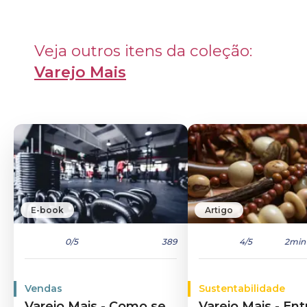
Veja outros itens da coleção: 
Varejo Mais
E-book
Artigo
0
/5
389
4
/5
2min
Vendas
Sustentabilidade
Varejo Mais - Como se
Varejo Mais - Ent