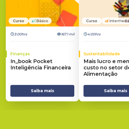
Curso
Básico
Curso
Intermediá
3:00hrs
167.1 mil
4:00hrs
Finanças
Sustentabilidade
In_book Pocket
Mais lucro e me
Inteligência Financeira
custo no setor d
Alimentação
Saiba mais
Saiba mais