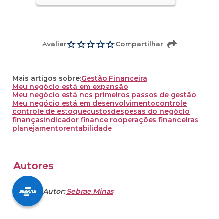
Avaliar
Compartilhar
Mais artigos sobre:
Gestão Financeira
Meu negócio está em expansão
Meu negócio está nos primeiros passos de gestão
Meu negócio está em desenvolvimento
controle
controle de estoque
custos
despesas do negócio
finanças
indicador financeiro
operações financeiras
planejamento
rentabilidade
Autores
Autor:
Sebrae Minas