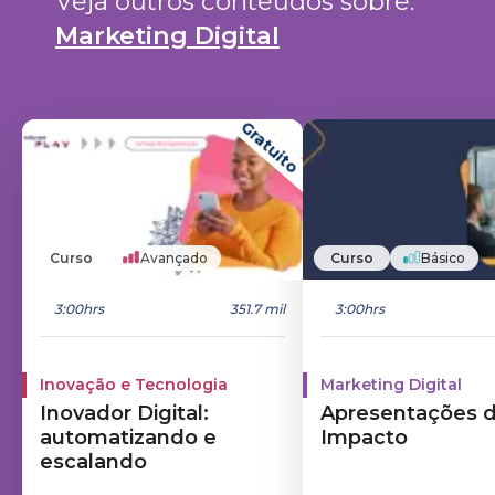
Veja outros conteúdos sobre: 
Marketing Digital
Gratuito
Curso
Avançado
Curso
Básico
3:00hrs
351.7 mil
3:00hrs
Inovação e Tecnologia
Marketing Digital
Inovador Digital:
Apresentações 
automatizando e
Impacto
escalando