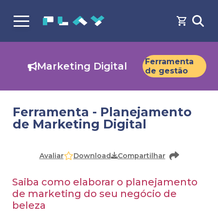
Ferramenta
Marketing Digital
de gestão
Ferramenta - Planejamento
de Marketing Digital
Faça o
cadastro
ou
login
para acessar o conteúdo
Download
Avaliar
Compartilhar
Saiba como elaborar o planejamento
de marketing do seu negócio de
beleza