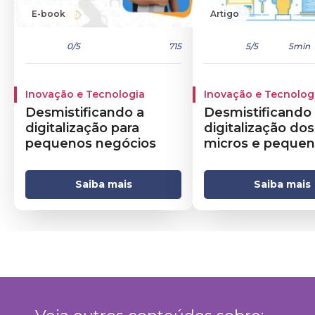
E-book
Artigo
0
/5
715
5
/5
5min
Inovação e Tecnologia
Inovação e Tecnolog
Desmistificando a
Desmistificando
digitalização para
digitalização dos
pequenos negócios
micros e peque
negócios
Saiba mais
Saiba mais