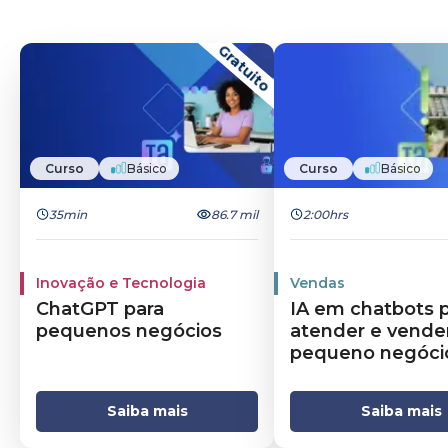
Gratuito
Curso
Básico
Curso
Básico
35min
86.7 mil
2:00hrs
Inovação e Tecnologia
Vendas
ChatGPT para
IA em chatbots 
pequenos negócios
atender e vende
pequeno negóci
Saiba mais
Saiba mais