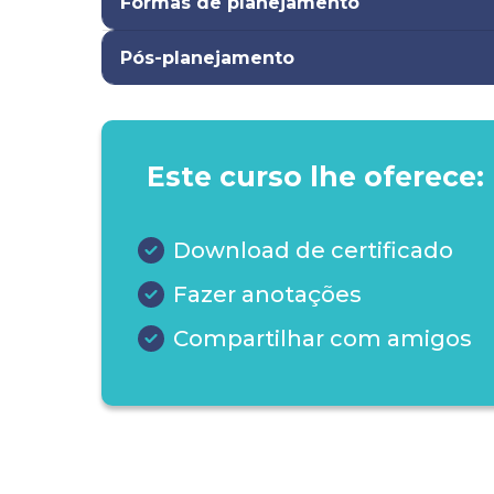
Formas de planejamento
Pós-planejamento
Este curso lhe oferece:
Download de certificado
Fazer anotações
Compartilhar com amigos