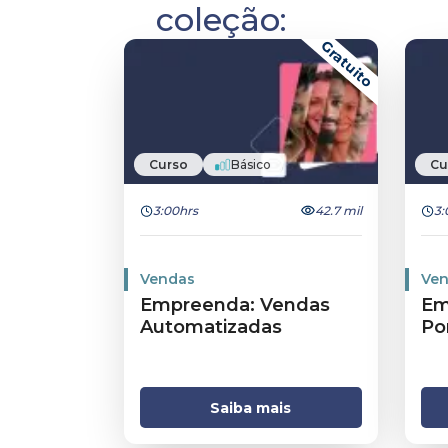
pela YOUPIX. Também como profes
coleção:
convidado para a M·A·Cademia, com 
Gratuito
aula ao vivo em tradução simultâne
espanhol para todos os M·A·Creators
Latina.
Curso
Básico
Cu
3:00hrs
42.7 mil
3:
Vendas
Ven
Empreenda: Vendas
Em
Automatizadas
Po
Saiba mais