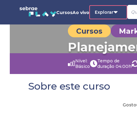
Explorar
Cursos
Ao vivo
Cursos
Mark
Planejamen
Nível:
Tempo de
Básico
duração
04:00h
Sobre este curso
Gosto