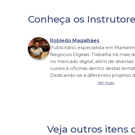
Conheça os Instrutor
Robledo Magalhães
Publicitário, especialista em Marketi
Negócios Digitais. Trabalha há mais d
no mercado digital, além de diversas 
cursos e oficinas dentro destas temát
Dedicando-se a diferentes projetos 
digital do SEBRAE, como o Sebrae C
Ver mais
SebraeTec. Também desenvolvendo 
cursos do Movimento Digital Biz, al
diversos conteúdos e oficinas disponí
Sebrae Play. Colaborando também 
professor convidado para a Academia
Criadores e Creators Boost, program
Veja outros itens 
de aceleração da creator economy,