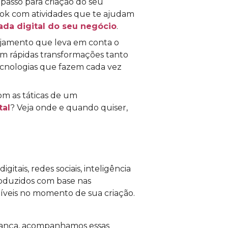
passo para criação do seu
ook com atividades que te ajudam
ada digital do seu negócio
.
ejamento que leva em conta o
m rápidas transformações tanto
ecnologias que fazem cada vez
om as táticas de um
tal
? Veja onde e quando quiser,
itais, redes sociais, inteligência
 produzidos com base nas
níveis no momento de sua criação.
dança, acompanhamos essas