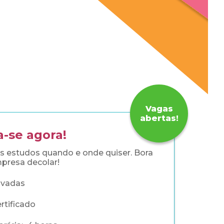
Vagas
abertas!
a-se agora!
eus estudos quando e onde quiser. Bora
mpresa decolar!
avadas
rtificado