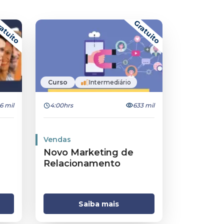
atuito
Gratuito
Curso
Intermediário
.6 mil
4:00hrs
633 mil
Vendas
Novo Marketing de
Relacionamento
Saiba mais