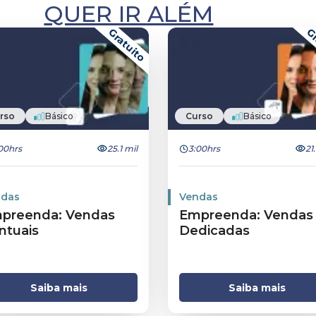
sor
QUER IR ALÉM
materiais e
Gratuito
Gr
a em
 da América
rso
Básico
Curso
Básico
00hrs
25.1 mil
3:00hrs
21
das
Vendas
preenda: Vendas
Empreenda: Vendas
ntuais
Dedicadas
Saiba mais
Saiba mais