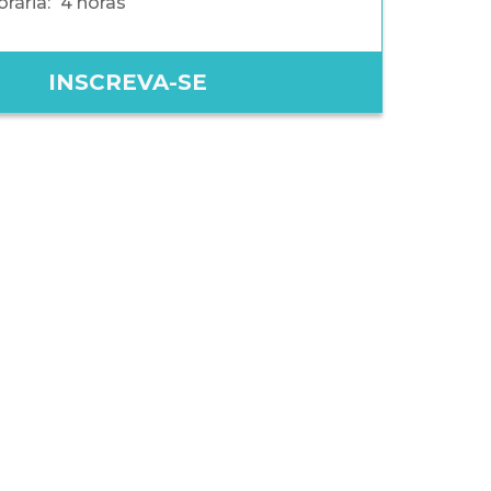
rária:
4 horas
INSCREVA-SE