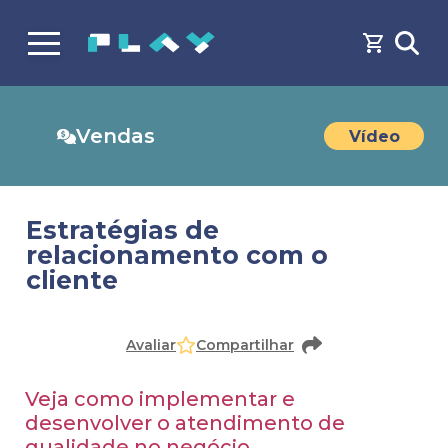
Vendas
Vídeo
Estratégias de
relacionamento com o
cliente
Faça o
cadastro
ou
login
para acessar o conteúdo
Avaliar
Compartilhar
Veja como implementar e
desenvolver o atendimento de
qualidade no negócio