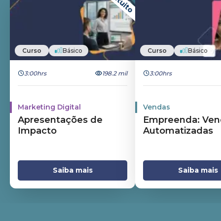
Gratuito
Curso
Básico
Curso
Básico
3:00hrs
198.2 mil
3:00hrs
Marketing Digital
Vendas
Apresentações de
Empreenda: Ven
Impacto
Automatizadas
Saiba mais
Saiba mais