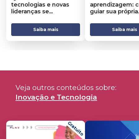
tecnologias e novas
aprendizagem: 
lideranças se
guiar sua própria
encontram
jornada
Saiba mais
Saiba mais
Veja outros conteúdos sobre: 
Inovação e Tecnologia
Gratuito