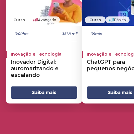
Curso
Avançado
Curso
Básico
3:00hrs
351.8 mil
35min
Inovação e Tecnologia
Inovação e Tecnolog
Inovador Digital:
ChatGPT para
automatizando e
pequenos negóc
escalando
Saiba mais
Saiba mais