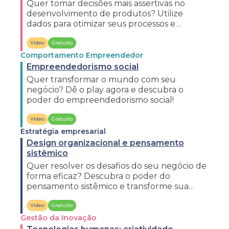
Quer tomar decisões mais assertivas no
desenvolvimento de produtos? Utilize
dados para otimizar seus processos e
entregar mais valor. Dê o play e entenda
mais!
Vídeo
Gratuito
Comportamento Empreendedor
Empreendedorismo social
Quer transformar o mundo com seu
negócio? Dê o play agora e descubra o
poder do empreendedorismo social!
Vídeo
Gratuito
Estratégia empresarial
Design organizacional e pensamento
sistêmico
Quer resolver os desafios do seu negócio de
forma eficaz? Descubra o poder do
pensamento sistêmico e transforme sua
organização. Dê o play e saiba mais!
Vídeo
Gratuito
Gestão da Inovação