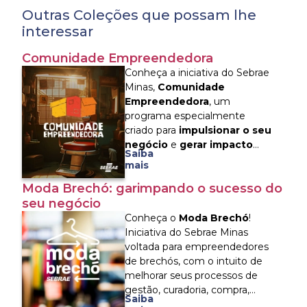
Outras Coleções que possam lhe
interessar
Comunidade Empreendedora
Conheça a iniciativa do Sebrae
Minas,
Comunidade
Empreendedora
, um
programa especialmente
criado para
impulsionar o seu
negócio
e
gerar impacto
Saiba
positivo na sua comunidade
.
mais
Nesta coleção incrível, você vai
Moda Brechó: garimpando o sucesso do
encontrar conteúdos práticos e
seu negócio
relevantes sobre
empreendedorismo, finanças,
Conheça o
Moda Brechó
!
marketing, inteligência
Iniciativa do Sebrae Minas
emocional, atendimento ao
voltada para empreendedores
cliente e vendas - tudo o que
de brechós, com o intuito de
você precisa para decolar!
melhorar seus processos de
gestão, curadoria, compra,
Saiba
estoque, bem como a