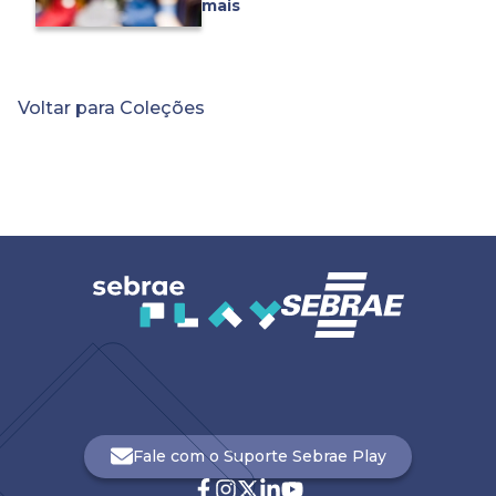
mais
divulgação do negócio no
ambiente digital e vislumbrar
novas possibilidades com o
mercado de usados. Nesta
Voltar para Coleções
coleção, você vai conhecer
alguns
conteúdos
relevantes sobre o mercado
de usados, novas
possibilidades de atuação e
dicas para quem quer
começar a empreender
.
Fale com o Suporte Sebrae Play