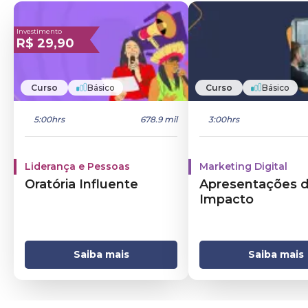
Investimento
R$
29,90
Curso
Básico
Curso
Básico
5:00hrs
678.9 mil
3:00hrs
Liderança e Pessoas
Marketing Digital
Oratória Influente
Apresentações 
Impacto
Saiba mais
Saiba mais