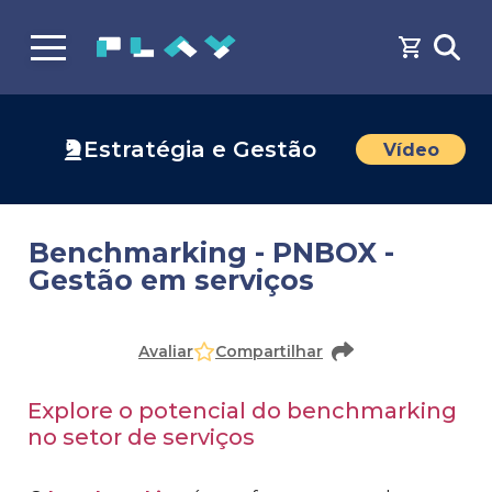
Estratégia e Gestão
Vídeo
Benchmarking - PNBOX -
Gestão em serviços
Faça o
cadastro
ou
login
para acessar o conteúdo
Avaliar
Compartilhar
Explore o potencial do benchmarking
no setor de serviços