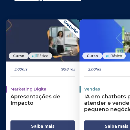
Gratuito
Curso
Básico
Curso
Básico
3:00hrs
196.8 mil
2:00hrs
Marketing Digital
Vendas
Apresentações de
IA em chatbots 
Impacto
atender e vende
pequeno negóci
Saiba mais
Saiba mais