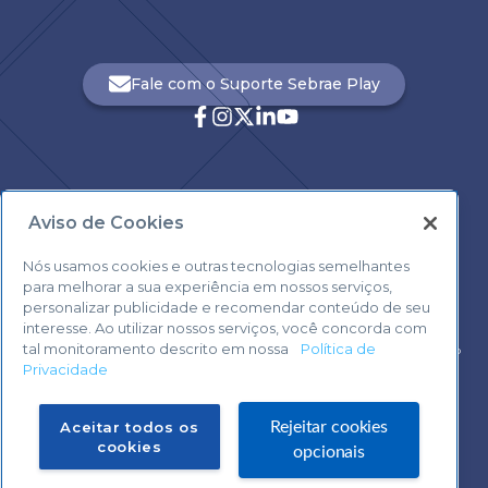
Fale com o Suporte Sebrae Play
Aviso de Cookies
Central de Atendimento:
0800 570 0800
Nós usamos cookies e outras tecnologias semelhantes
para melhorar a sua experiência em nossos serviços,
personalizar publicidade e recomendar conteúdo de seu
interesse. Ao utilizar nossos serviços, você concorda com
tal monitoramento descrito em nossa
Política de
Voltar ao topo
Privacidade
Fale com o Suporte Sebrae Play
Aceitar todos os
Rejeitar cookies
cookies
opcionais