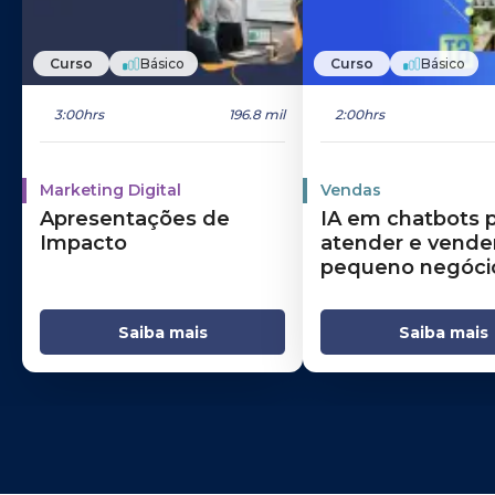
Curso
Básico
Curso
Básico
3:00hrs
196.8 mil
2:00hrs
Marketing Digital
Vendas
Apresentações de
IA em chatbots 
Impacto
atender e vende
pequeno negóci
Saiba mais
Saiba mais