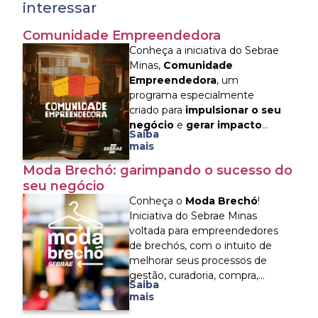
interessar
Comunidade Empreendedora
Conheça a iniciativa do Sebrae
Minas,
Comunidade
Empreendedora
, um
programa especialmente
criado para
impulsionar o seu
negócio
e
gerar impacto
Saiba
positivo na sua comunidade
.
mais
Nesta coleção incrível, você vai
Moda Brechó: garimpando o sucesso do
encontrar conteúdos práticos e
seu negócio
relevantes sobre
empreendedorismo, finanças,
Conheça o
Moda Brechó
!
marketing, inteligência
Iniciativa do Sebrae Minas
emocional, atendimento ao
voltada para empreendedores
cliente e vendas - tudo o que
de brechós, com o intuito de
você precisa para decolar!
melhorar seus processos de
gestão, curadoria, compra,
Saiba
estoque, bem como a
mais
divulgação do negócio no