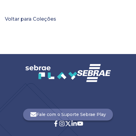
ambiente digital e vislumbrar
novas possibilidades com o
mercado de usados. Nesta
Voltar para Coleções
coleção, você vai conhecer
alguns
conteúdos
relevantes sobre o mercado
de usados, novas
possibilidades de atuação e
dicas para quem quer
começar a empreender
.
Fale com o Suporte Sebrae Play