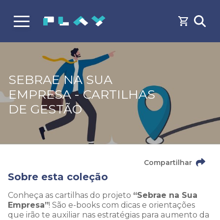
SEBRAE NA SUA
EMPRESA - CARTILHAS
DE GESTÃO
Compartilhar
Sobre esta coleção
Conheça as cartilhas do projeto
“Sebrae na Sua
Empresa”
! São e-books com dicas e orientações
que irão te auxiliar nas estratégias para aumento da