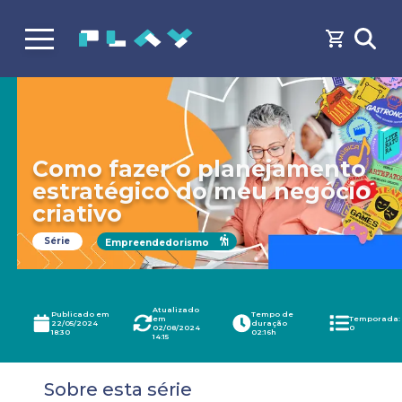
Como fazer o planejamento
estratégico do meu negócio
criativo
Série
Empreendedorismo
Atualizado
Publicado em
Tempo de
em
Temporada:
22/05/2024
duração
02/08/2024
0
18:30
02:16h
14:15
Sobre esta série