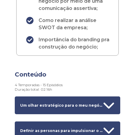
negócio por meio de uma
comunicação assertiva;​
Como realizar a análise
SWOT da empresa;​
Importância do branding pra
construção do negócio;​
Conteúdo
4
Temporadas -
15
Episódios
Duração total:
02:16h
Um olhar estratégico para o meu negócio criativo
Definir as personas para impulsionar o negócio criativo