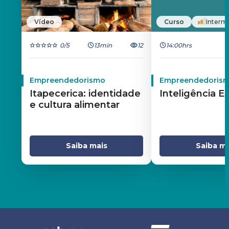
Vídeo
Curso
Interm
0
/5
13min
12
14:00hrs
Empreendedorismo
Empreendedoris
Itapecerica: identidade
Inteligência E
e cultura alimentar
Saiba mais
Saiba ma