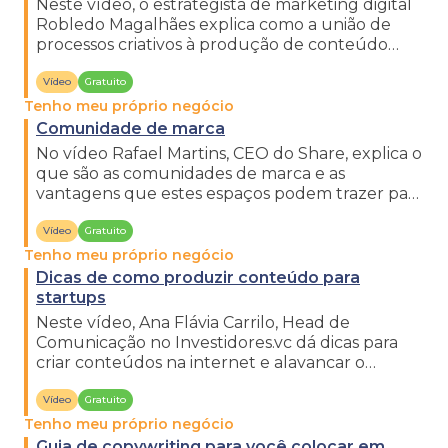
Neste vídeo, o estrategista de marketing digital
Robledo Magalhães explica como a união de
processos criativos à produção de conteúdo
pode ser um diferencial.
Vídeo
Gratuito
Tenho meu próprio negócio
Comunidade de marca
No vídeo Rafael Martins, CEO do Share, explica o
que são as comunidades de marca e as
vantagens que estes espaços podem trazer para
as empresas. Bora ver!
Vídeo
Gratuito
Tenho meu próprio negócio
Dicas de como produzir conteúdo para
startups
Neste vídeo, Ana Flávia Carrilo, Head de
Comunicação no Investidores.vc dá dicas para
criar conteúdos na internet e alavancar o
negócio no cenário online.
Vídeo
Gratuito
Tenho meu próprio negócio
Guia de copywriting para você colocar em