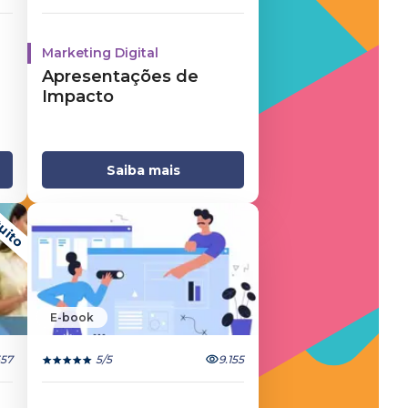
Marketing Digital
Apresentações de
Impacto
Saiba mais
uito
E-book
557
5
/5
9.155