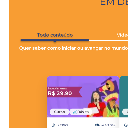
EM D
Todo conteúdo
Víde
Quer saber como iniciar ou avançar no mundo
Investimento
R$
29,90
Curso
Básico
5:00hrs
678.8 mil