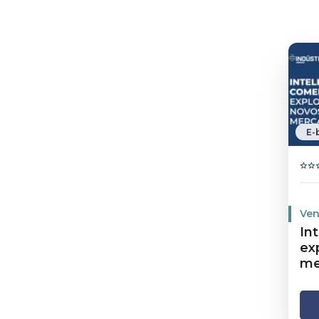
E-
Ven
In
ex
me