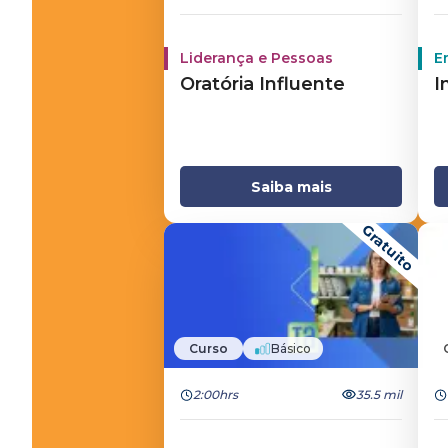
Liderança e Pessoas
E
Oratória Influente
I
Saiba mais
Gratuito
Curso
Básico
2:00hrs
35.5 mil