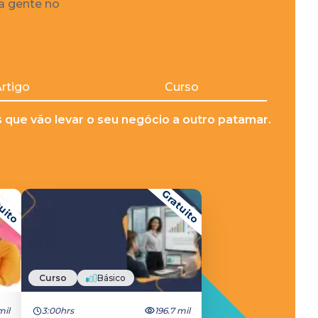
 a gente no
rtigo
Curso
que vão levar o seu negócio a outro patamar.
uito
Gratuito
Curso
Básico
mil
3:00hrs
196.7 mil