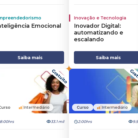
mpreendedorismo
Inovação e Tecnologia
nteligência Emocional
Inovador Digital:
automatizando e
escalando
Saiba mais
Saiba mais
Gratuito
Grat
Curso
Intermediário
Curso
Intermediário
8:00hrs
33.1 mil
2:00hrs
9.