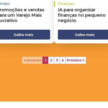
endas
Finanças
romoções e vendas
IA para organizar
ara um Varejo Mais
finanças no pequeno
ucrativo
negócio
Saiba mais
Saiba mais
Anterior
1
2
3
4
Próximo