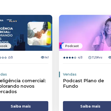
book
Podcast
0
/5
141
4
/5
7:29hrs
das
Vendas
teligência comercial:
Podcast Plano de
plorando novos
Fundo
rcados
Saiba mais
Saiba mais