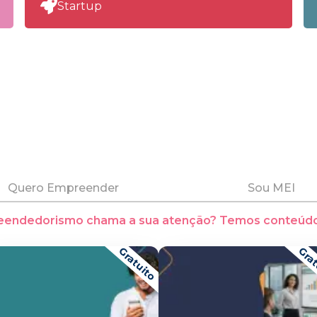
Startup
Quero Empreender
Sou MEI
eendedorismo chama a sua atenção? Temos conteúdo
Gratuito
Grat