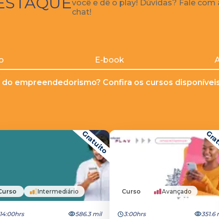
ESTAQUE
você e dê o play! Dúvidas? Fale com
chat!
o
E-book
A
 do empreendedorismo? Confira os cursos disponíveis 
Gratuito
Grat
Curso
Intermediário
Curso
Avançado
14:00hrs
586.3 mil
3:00hrs
351.6 