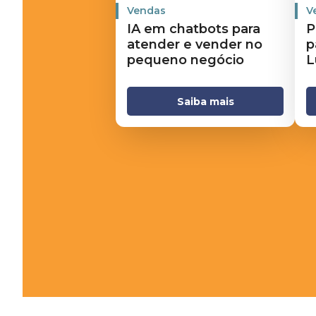
Vendas
V
IA em chatbots para
P
atender e vender no
p
pequeno negócio
L
Saiba mais