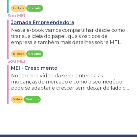
cada um.
E-Book
Gratuito
Sou MEI
Jornada Empreendedora
Neste e-book vamos compartilhar desde como
tirar sua ideia do papel, quais os tipos de
empresa e também mais detalhes sobre MEI.
Bora ver!
E-Book
Gratuito
Sou MEI
MEI - Crescimento
No terceiro vídeo da série, entenda as
mudanças do mercado e como o seu negócio
pode se adaptar e crescer sem deixar de lado o
lucro. Bora dar o play!
Vídeo
Gratuito