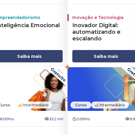
mpreendedorismo
Inovação e Tecnologia
nteligência Emocional
Inovador Digital:
automatizando e
escalando
Saiba mais
Saiba mais
Gratuito
Grat
Curso
Intermediário
Curso
Intermediário
8:00hrs
33.2 mil
2:00hrs
9.