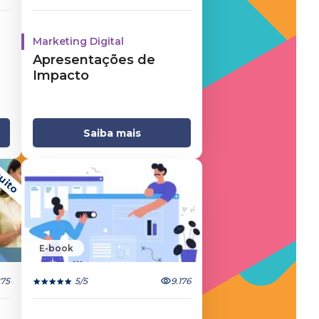
Marketing Digital
Apresentações de
Impacto
Saiba mais
uito
E-book
875
5
/5
9.176