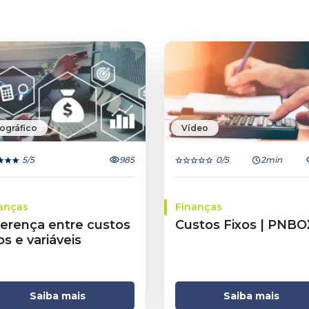
fográfico
Vídeo
5
/5
985
0
/5
2min
anças
Finanças
ferença entre custos
Custos Fixos | PNBO
os e variáveis
Saiba mais
Saiba mais