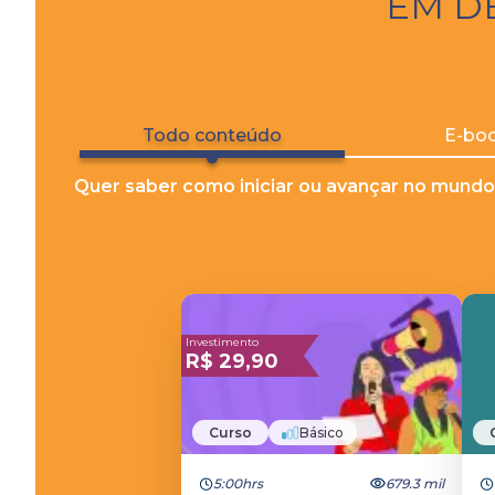
EM D
Todo conteúdo
E-bo
Quer saber como iniciar ou avançar no mundo
Investimento
R$
29,90
Curso
Básico
5:00hrs
679.3 mil