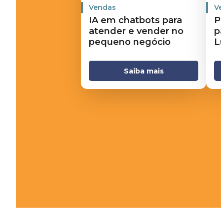
Vendas
V
IA em chatbots para
P
atender e vender no
p
pequeno negócio
L
Saiba mais