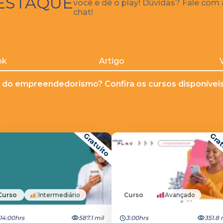
ESTAQUE
você e dê o play! Dúvidas? Fale com
chat!
ok
Artigo
 do empreendedorismo? Confira os cursos disponíveis 
Gratuito
Grat
Curso
Intermediário
Curso
Avançado
14:00hrs
587.1 mil
3:00hrs
351.8 