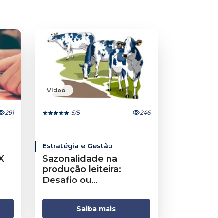
Vídeo
291
5
/5
246
Estratégia e Gestão
X
Sazonalidade na
produção leiteira:
Desafio ou
oportunidade?
Saiba mais