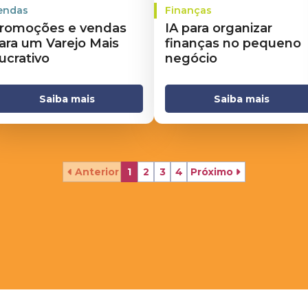
endas
Finanças
romoções e vendas
IA para organizar
ara um Varejo Mais
finanças no pequeno
ucrativo
negócio
Saiba mais
Saiba mais
Anterior
1
2
3
4
Próximo