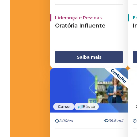
Liderança e Pessoas
E
Oratória Influente
I
Saiba mais
Gratuito
Curso
Básico
2:00hrs
35.8 mil