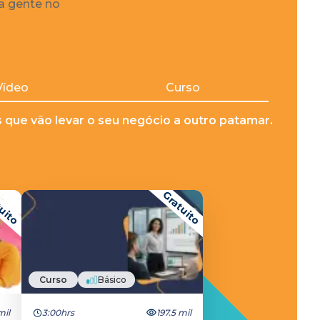
 a gente no
Vídeo
Curso
que vão levar o seu negócio a outro patamar.
uito
Gratuito
Curso
Básico
mil
3:00hrs
197.5 mil