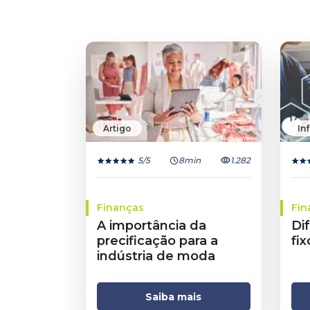
Artigo
In
5
/5
8min
1.282
Finanças
Fin
A importância da
Di
precificação para a
fix
indústria de moda
Saiba mais