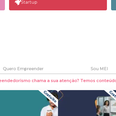
Startup
Quero Empreender
Sou MEI
eendedorismo chama a sua atenção? Temos conteúdo
Gratuito
Grat