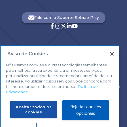
Fale com o Suporte Sebrae Play
Aviso de Cookies
Central de Atendimento:
0800 570 0800
Nós usamos cookies e outras tecnologias semelhantes
para melhorar a sua experiência em nossos serviços,
personalizar publicidade e recomendar conteúdo de seu
interesse. Ao utilizar nossos serviços, você concorda com
tal monitoramento descrito em nossa
Política de
Voltar ao topo
Privacidade
Fale com o Suporte Sebrae Play
Aceitar todos os
Rejeitar cookies
cookies
opcionais