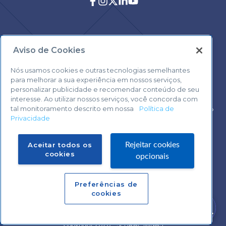
Aviso de Cookies
Central de Atendimento:
0800 570 0800
Nós usamos cookies e outras tecnologias semelhantes
para melhorar a sua experiência em nossos serviços,
personalizar publicidade e recomendar conteúdo de seu
interesse. Ao utilizar nossos serviços, você concorda com
tal monitoramento descrito em nossa
Política de
Voltar ao topo
Privacidade
Fale com o Suporte Sebrae Play
Aceitar todos os
Rejeitar cookies
cookies
opcionais
Preferências de
Central de Atendimento:
cookies
0800 570 0800
Precisa de ajuda?
Copyright 2020 - SEBRAE MINAS