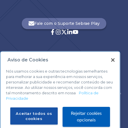
Fale com o Suporte Sebrae Play
Aviso de Cookies
Central de Atendimento:
0800 570 0800
Nós usamos cookies e outras tecnologias semelhantes
para melhorar a sua experiência em nossos serviços,
personalizar publicidade e recomendar conteúdo de seu
interesse. Ao utilizar nossos serviços, você concorda com
tal monitoramento descrito em nossa
Política de
Voltar ao topo
Privacidade
Fale com o Suporte Sebrae Play
Aceitar todos os
Rejeitar cookies
cookies
opcionais