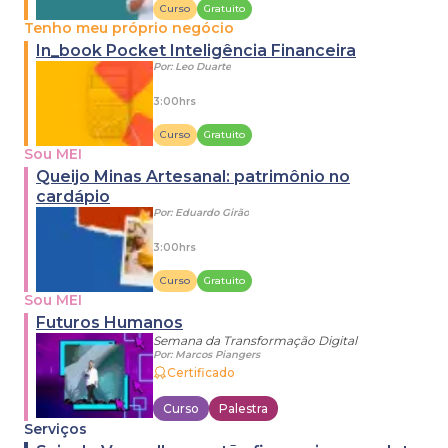
Curso
Gratuito
Tenho meu próprio negócio
In_book Pocket Inteligência Financeira
Por:
Leo Duarte
3:00hrs
Curso
Gratuito
Sou MEI
Queijo Minas Artesanal: patrimônio no
cardápio
Por:
Eduardo Girão
3:00hrs
Curso
Gratuito
Sou MEI
Futuros Humanos
Semana da Transformação Digital
Por:
Marcos Piangers
Certificado
Curso
Palestra
Serviços