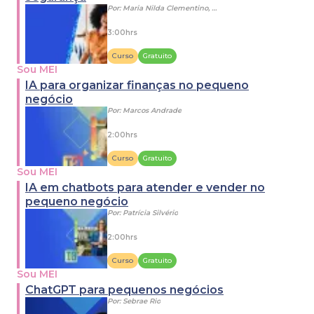
Por:
Maria Nilda Clementino, Kamila Alves Dom...
3:00hrs
Curso
Gratuito
Sou MEI
IA para organizar finanças no pequeno
negócio
Por:
Marcos Andrade
2:00hrs
Curso
Gratuito
Sou MEI
IA em chatbots para atender e vender no
pequeno negócio
Por:
Patrícia Silvério
2:00hrs
Curso
Gratuito
Sou MEI
ChatGPT para pequenos negócios
Por:
Sebrae Rio