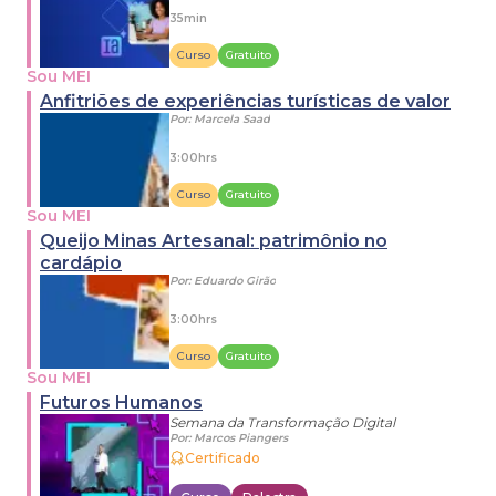
35min
Curso
Gratuito
Sou MEI
Anfitriões de experiências turísticas de valor
Por:
Marcela Saad
3:00hrs
Curso
Gratuito
Sou MEI
Queijo Minas Artesanal: patrimônio no
cardápio
Por:
Eduardo Girão
3:00hrs
Curso
Gratuito
Sou MEI
Futuros Humanos
Semana da Transformação Digital
Por:
Marcos Piangers
Certificado