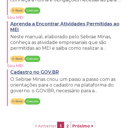
sucesso.
E-Book
Gratuito
Sou MEI
Aprenda a Encontrar Atividades Permitidas ao
MEI
Neste manual, elaborado pelo Sebrae Minas,
conheça as atividade empresariais que são
permitidas ao MEI e saiba como realizar a
pesquisa no documento adequado.
E-Book
Gratuito
Sou MEI
Cadastro no GOV.BR
O Sebrae Minas criou um passo a passo com as
orientações para o cadastro na plataforma do
governo: o GOV.BR, necessário para a
formalização e alterações.
E-Book
Gratuito
Anterior
1
2
Próximo