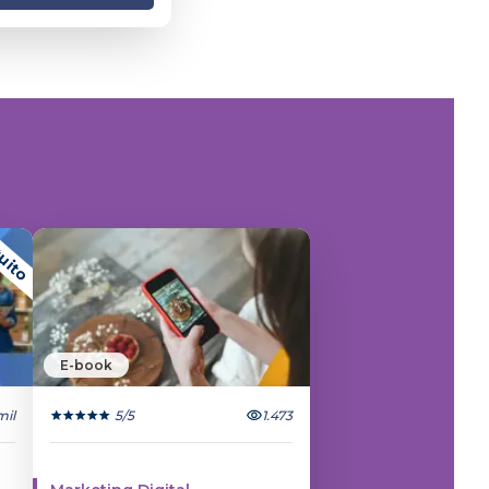
uito
E-book
mil
5
/5
1.473