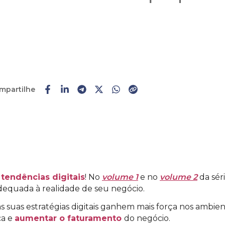
mpartilhe
Faça o
cadastro
ou
login
 tendências digitais
! No
volume 1
e no
volume 2
da sér
dequada à realidade de seu negócio.
 suas estratégias digitais ganhem mais força nos ambien
ca e
aumentar o faturamento
do negócio.