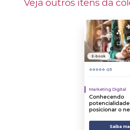
Veja outros itens da col
E-book
0
/5
Marketing Digital
Conhecendo
potencialidade
posicionar o n
Internet - V1
Saiba ma