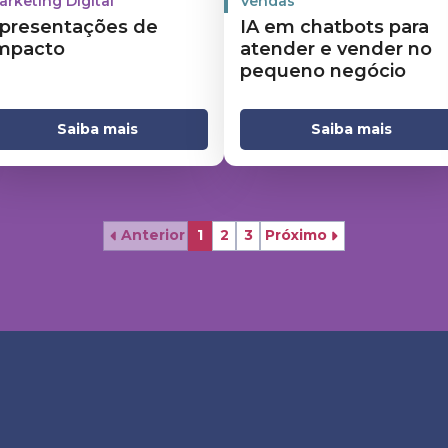
arketing Digital
Vendas
presentações de
IA em chatbots para
mpacto
atender e vender no
pequeno negócio
Saiba mais
Saiba mais
Anterior
1
2
3
Próximo