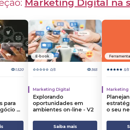
eção: 
Marketing Digital na
E-book
Ferramenta
1.520
0
/5
365
5
/5
Marketing Digital
Marketing 
Explorando
Planejan
s para
oportunidades em
estratégi
egócio na
ambientes on-line - V2
o seu ne
is
Saiba mais
S