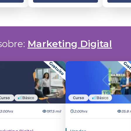
obre: 
Marketing Digital
Gratuito
Grat
Curso
Básico
Curso
Básico
3:00hrs
197.5 mil
2:00hrs
35.8 