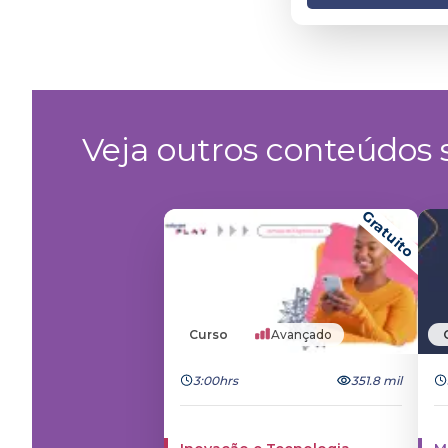
Veja outros conteúdos s
Gratuito
Curso
Avançado
3:00hrs
351.8 mil