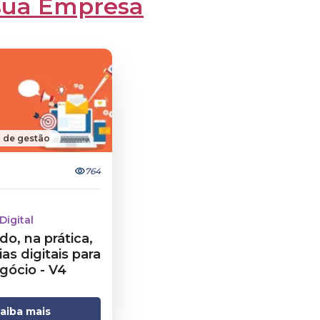
 sua Empresa
 de gestão
764
Digital
do, na prática,
as digitais para
gócio - V4
aiba mais