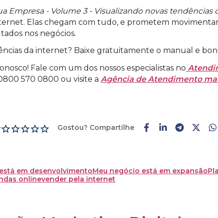
ua Empresa - Volume 3 - Visualizando novas tendências d
nternet. Elas chegam com tudo, e prometem movimentar 
ltados nos negócios.
ências da internet? Baixe gratuitamente o manual e bon
nosco! Fale com um dos nossos especialistas no
Atendi
0800 570 0800 ou visite a
Agência de Atendimento ma
Gostou? Compartilhe
r
está em desenvolvimento
Meu negócio está em expansão
Pl
ndas online
vender pela internet