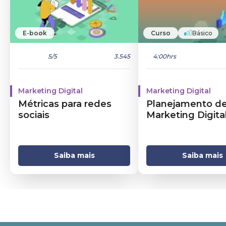
E-book
Curso
Básico
5
/5
3.545
4:00hrs
Marketing Digital
Marketing Digital
Métricas para redes
Planejamento d
sociais
Marketing Digita
Saiba mais
Saiba mais