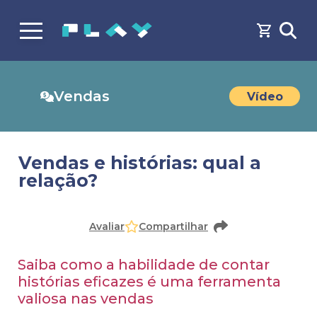
Vendas
Vídeo
Vendas e histórias: qual a
relação?
Faça o
cadastro
ou
login
para acessar o conteúdo
Avaliar
Compartilhar
Saiba como a habilidade de contar
histórias eficazes é uma ferramenta
valiosa nas vendas