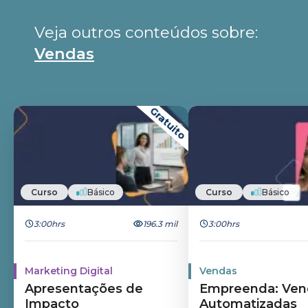
Veja outros conteúdos sobre: 
Vendas
Gratuito
Curso
Básico
Curso
Básico
3:00hrs
196.3 mil
3:00hrs
Marketing Digital
Vendas
Apresentações de
Empreenda: Ven
Impacto
Automatizadas