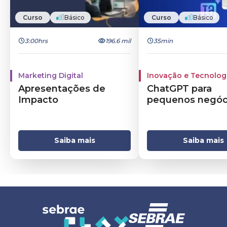
Curso
Básico
Curso
Básico
3:00hrs
196.6 mil
35min
Marketing Digital
Inovação e Tecnolog
Apresentações de
ChatGPT para
Impacto
pequenos negóc
Saiba mais
Saiba mais