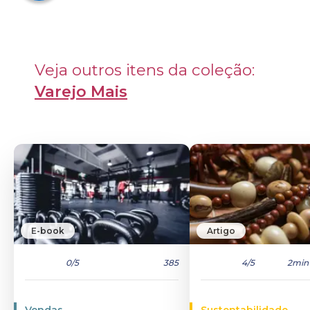
Veja outros itens da coleção: 
Varejo Mais
E-book
Artigo
0
/5
385
4
/5
2min
Vendas
Sustentabilidade