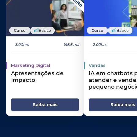
Curso
Básico
Curso
Básico
3:00hrs
196.6 mil
2:00hrs
Marketing Digital
Vendas
Apresentações de
IA em chatbots 
Impacto
atender e vende
pequeno negóci
Saiba mais
Saiba mais