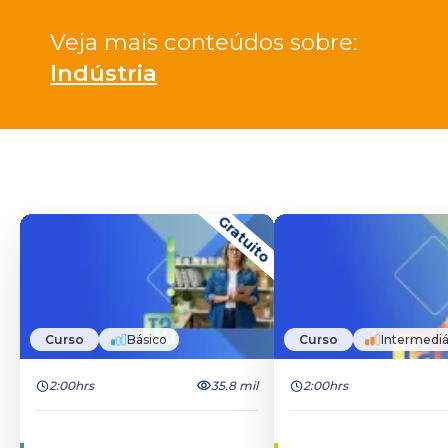
Veja mais conteúdos sobre: 
Indústria
Gratuito
Curso
Básico
Curso
Intermediá
2:00hrs
35.8 mil
2:00hrs