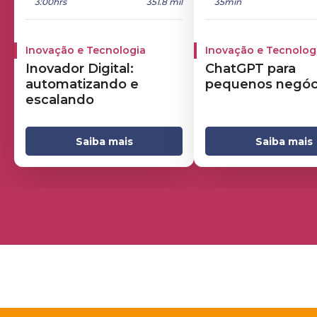
3:00hrs
351.8 mil
35min
Inovação e Tecnologia
Inovação e Tecnolog
Inovador Digital:
ChatGPT para
automatizando e
pequenos negóc
escalando
Saiba mais
Saiba mais