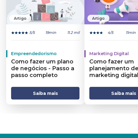
Artigo
Artigo
5
/5
19min
11.2 mil
4
/5
11min
Empreendedorismo
Marketing Digital
Como fazer um plano
Como fazer um
de negócios - Passo a
planejamento d
passo completo
marketing digita
Saiba mais
Saiba mais