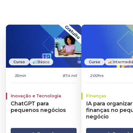
Gratuito
Curso
Básico
Curso
Intermediá
35min
87.4 mil
2:00hrs
Inovação e Tecnologia
Finanças
ChatGPT para
IA para organizar
pequenos negócios
finanças no peq
negócio