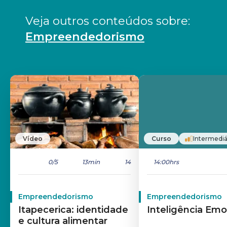
Veja outros conteúdos sobre: 
Empreendedorismo
Vídeo
Curso
Intermediá
0
/5
13min
14
14:00hrs
Empreendedorismo
Empreendedorismo
Itapecerica: identidade
Inteligência Emo
e cultura alimentar