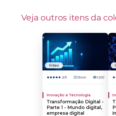
Veja outros itens da col
Vídeo
5
/5
13min
1.202
Inovação e Tecnologia
I
Transformação Digital -
T
Parte 1 - Mundo digital,
P
empresa digital
i