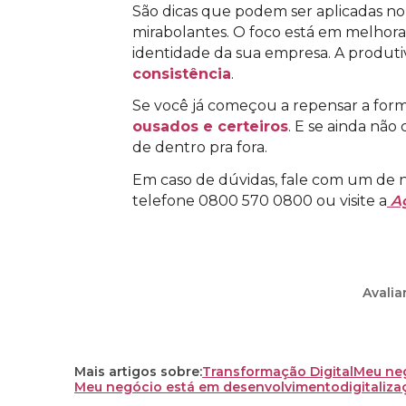
São dicas que podem ser aplicadas no 
mirabolantes. O foco está em melhora
identidade da sua empresa. A produti
consistência
.
Se você já começou a repensar a for
ousados e certeiros
. E se ainda nã
de dentro pra fora.
Em caso de dúvidas, fale com um de no
telefone 0800 570 0800 ou visite a
Ag
Avalia
Mais artigos sobre:
Transformação Digital
Meu ne
Meu negócio está em desenvolvimento
digitaliz