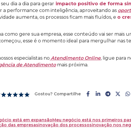
seu dia a dia para gerar
impacto positivo de forma si
r a performance com inteligência, aproveitando as
oport
vidade aumenta, os processos ficam mais fluídos, e
o cr
ma como gere sua empresa, esse conteúdo vai ser mais 
o começou, esse é o momento ideal para mergulhar nas t
ssos especialistas no
Atendimento Online
, ligue para
ência de Atendimento
mais próxima.
Gostou? Compartilhe
r
gócio está em expansão
Meu negócio está nos primeiros pa
ação das empresas
inovação dos processos
inovação nos neg