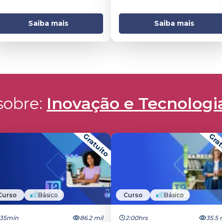
Saiba mais
Saiba mais
obre: 
Inovação e Tecnologi
Gratuito
Grat
Curso
Básico
Curso
Básico
35min
86.2 mil
2:00hrs
35.5 