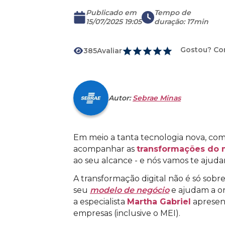
Publicado em
Tempo de
15/07/2025 19:05
duração
:
17min
Gostou? Co
385
Avaliar
Autor:
Sebrae Minas
Em meio a tanta tecnologia nova, co
acompanhar as
transformações do 
ao seu alcance - e nós vamos te ajudar
A transformação digital não é só sobre
seu
modelo de negócio
e ajudam a or
a especialista
Martha Gabriel
aprese
empresas (inclusive o MEI).