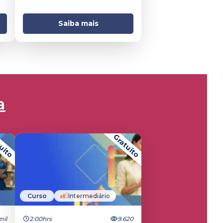
Saiba mais
a
uito
Gratuito
Curso
Intermediário
mil
2:00hrs
9.620