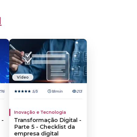
l
Vídeo
176
5
/5
18min
213
Inovação e Tecnologia
 -
Transformação Digital -
Parte 5 - Checklist da
empresa digital