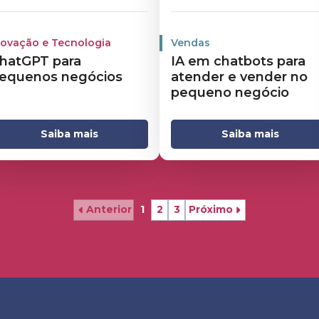
novação e Tecnologia
Vendas
hatGPT para
IA em chatbots para
equenos negócios
atender e vender no
pequeno negócio
Saiba mais
Saiba mais
Anterior
1
2
3
Próximo