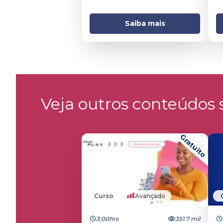
Saiba mais
Veja outros conteúdos s
Gratuito
Curso
Avançado
3:00hrs
351.7 mil