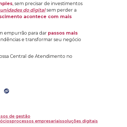
mples
, sem precisar de investimentos
unidades do digital
sem perder a
escimento acontece com mais
um empurrão para dar
passos mais
endências e transformar seu negócio
 nossa Central de Atendimento no
ssos de gestão
ócios
processos empresariais
soluções digitais