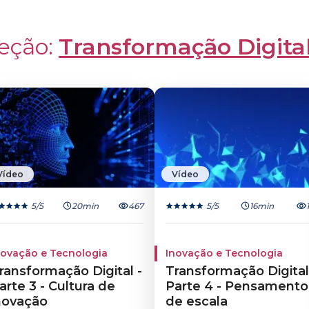
eção: 
Transformação Digita
Vídeo
Vídeo
5
/5
20min
467
5
/5
16min
novação e Tecnologia
Inovação e Tecnologia
ransformação Digital -
Transformação Digital
arte 3 - Cultura de
Parte 4 - Pensamento
novação
de escala