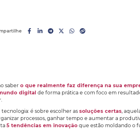
mpartilhe
Faça o
cadastro
ou
login
mo saber
o que realmente faz diferença na sua empr
mundo digital
de forma prática e com foco em resultados 
.
 tecnologia: é sobre escolher as
soluções certas
, aque
ganizar processos, ganhar tempo e aumentar a produtiv
nta
5 tendências em inovação
que estão moldando o f