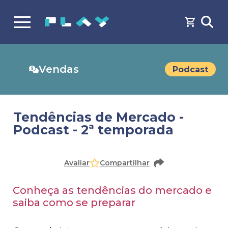
Vendas
Podcast
Tendências de Mercado -
Podcast - 2ª temporada
Faça o
cadastro
ou
login
para acessar o conteúdo
Avaliar
Compartilhar
Conheça as tendências do mercado e
saiba como se preparar