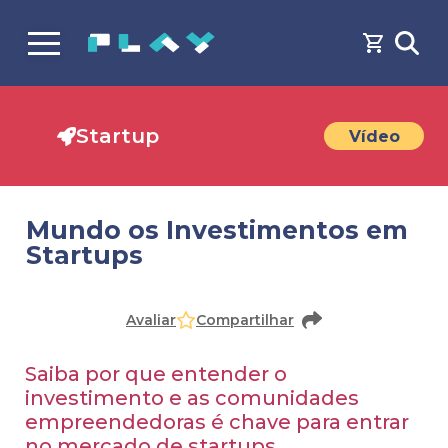
Startup
Vídeo
Mundo os Investimentos em
Startups
Faça o
cadastro
ou
login
para acessar o conteúdo
Avaliar
Compartilhar
Saiba por que entender o
investimento e as comunidades
empreendedoras é chave para entrar
no mercado de startups