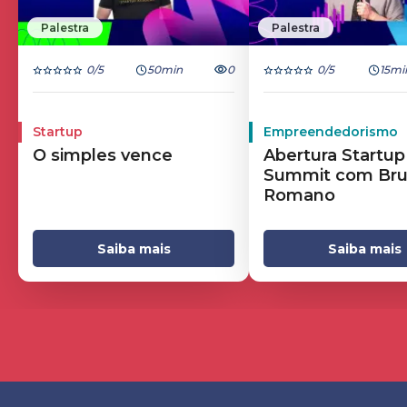
Palestra
Palestra
0
/5
50min
0
0
/5
15mi
Startup
Empreendedorismo
O simples vence
Abertura Startup
Summit com Br
Romano
Saiba mais
Saiba mais