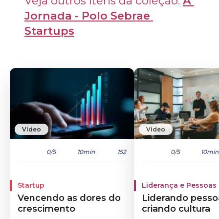
Veja outros itens da coleção: 
A 
Jornada - Polo Sebrae 
Startups
Vídeo
Vídeo
0
/5
10min
152
0
/5
10min
Startup
Liderança e Pessoas
Vencendo as dores do
Liderando pesso
crescimento
criando cultura