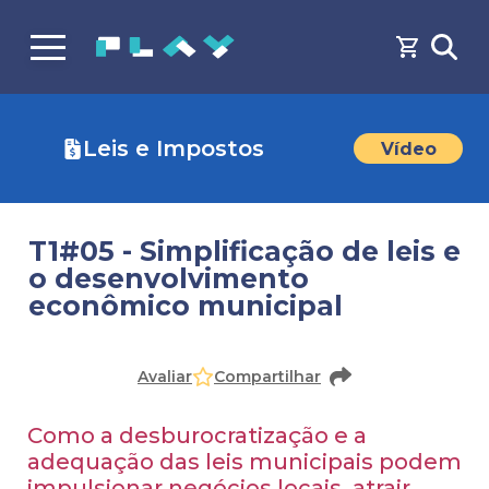
Leis e Impostos
Vídeo
T1#05 - Simplificação de leis e
o desenvolvimento
econômico municipal
Faça o
cadastro
ou
login
para acessar o conteúdo
Avaliar
Compartilhar
Como a desburocratização e a
adequação das leis municipais podem
impulsionar negócios locais, atrair