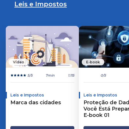
Leis e Impostos
Vídeo
E-book
5
/5
7min
1.115
0
/5
Leis e Impostos
Leis e Impostos
Marca das cidades
Proteção de Dad
Você Está Prepar
E-book 01