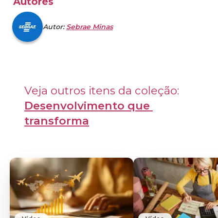
Autores
Autor:
Sebrae Minas
Veja outros itens da coleção: 
Desenvolvimento que 
transforma