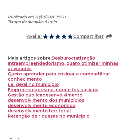
Publicado em 20/01/2026 17:20
Tempo de duração: 44min
Avaliar
Compartilhar
Mais artigos sobre:
Desburocratização
Intraempreendedorismo, quero otimizar minhas
atividades
Quero aprender para ensinar e compartilhar
conhecimento
Lei geral no município
Empreendedorismo: conceitos básicos
Gestão pública
desenvolvimento
desenvolvimento dos municípios
desenvolvimento econômico
desenvolvimento territorial
Retenção de riquezas no município