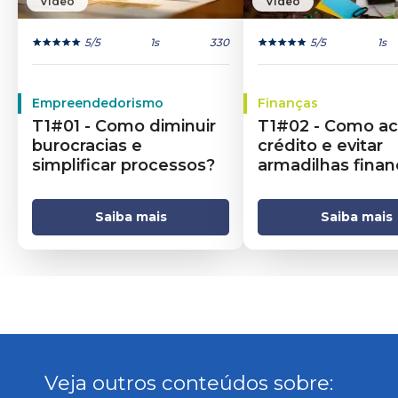
Vídeo
Vídeo
5
/5
1s
330
5
/5
1s
Empreendedorismo
Finanças
T1#01 - Como diminuir
T1#02 - Como ac
burocracias e
crédito e evitar
simplificar processos?
armadilhas finan
Saiba mais
Saiba mais
Veja outros conteúdos sobre: 