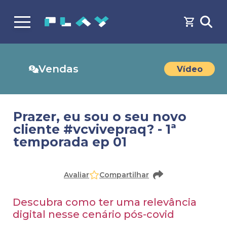
Vendas
Vídeo
Prazer, eu sou o seu novo
cliente #vcvivepraq? - 1ª
temporada ep 01
Faça o
cadastro
ou
login
para acessar o conteúdo
Avaliar
Compartilhar
Descubra como ter uma relevância
digital nesse cenário pós-covid