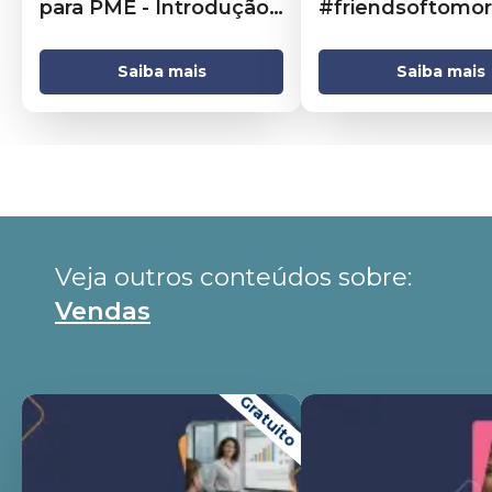
para PME - Introdução
#friendsoftomor
1ª temporada
1ª Temp ep 02
Saiba mais
Saiba mais
Veja outros conteúdos sobre: 
Vendas
Gratuito