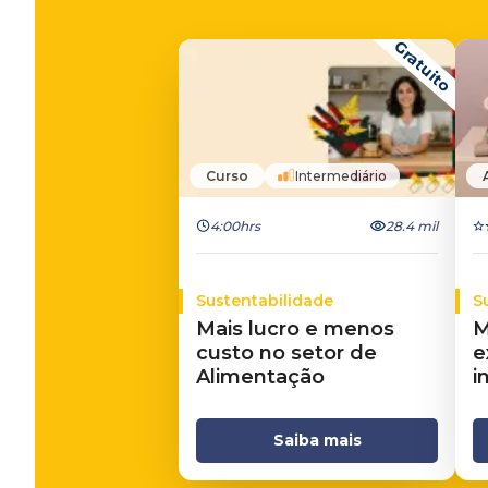
Gratuito
Curso
Intermediário
4:00hrs
28.4 mil
Sustentabilidade
S
Mais lucro e menos
M
custo no setor de
e
Alimentação
i
Saiba mais