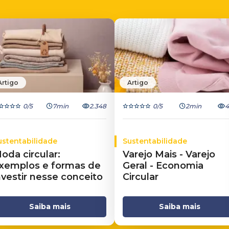
Artigo
Artigo
0
/5
7min
2.348
0
/5
2min
4
ustentabilidade
Sustentabilidade
oda circular:
Varejo Mais - Varejo
xemplos e formas de
Geral - Economia
nvestir nesse conceito
Circular
Saiba mais
Saiba mais