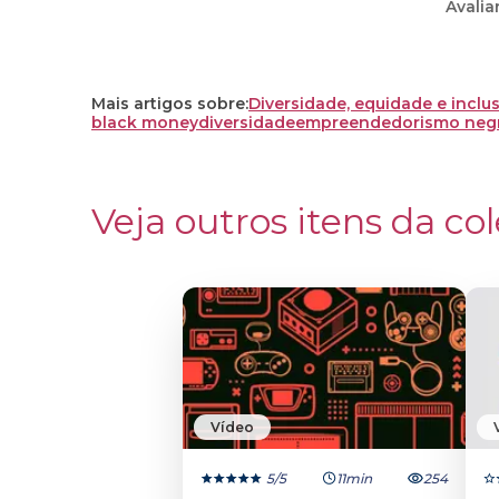
Avalia
Mais artigos sobre:
Diversidade, equidade e inclu
black money
diversidade
empreendedorismo neg
Veja outros itens da col
Vídeo
5
/5
11min
254