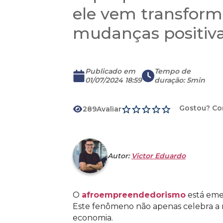
ele vem transform
mudanças positiv
Publicado em
Tempo de
01/07/2024 18:59
duração
:
5min
Gostou? Co
289
Avaliar
Autor:
Victor Eduardo
O
afroempreendedorismo
está eme
Este fenômeno não apenas celebra a 
economia.