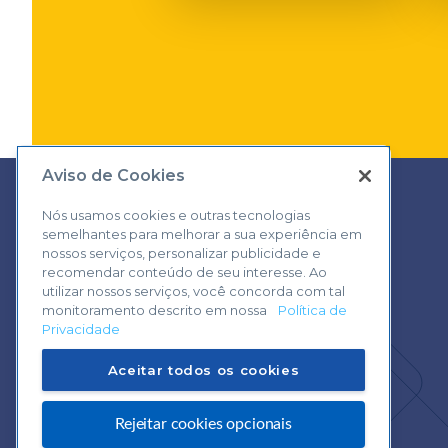
Aviso de Cookies
Nós usamos cookies e outras tecnologias
semelhantes para melhorar a sua experiência em
Central de Atendimento:
nossos serviços, personalizar publicidade e
0800 570 0800
recomendar conteúdo de seu interesse. Ao
utilizar nossos serviços, você concorda com tal
monitoramento descrito em nossa
Política de
Privacidade
Aceitar todos os cookies
Rejeitar cookies opcionais