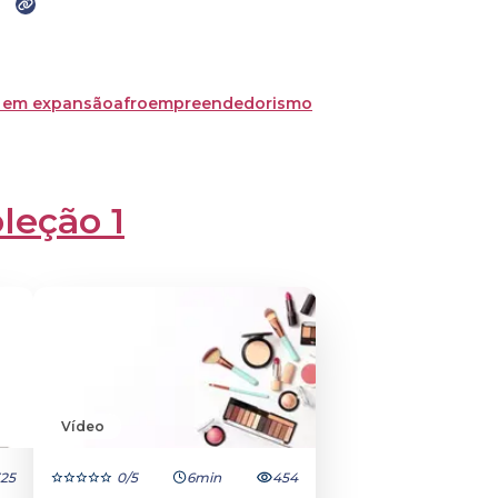
á em expansão
afroempreendedorismo
leção 1
Vídeo
25
0
/5
6min
454