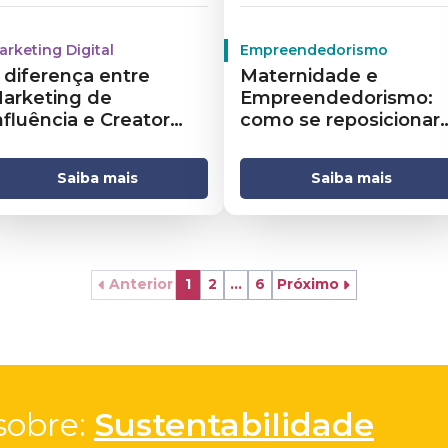
arketing Digital
Empreendedorismo
 diferença entre
Maternidade e
arketing de
Empreendedorismo:
nfluência e Creator
como se reposicionar
conomy
no mercado
Saiba mais
Saiba mais
Anterior
1
2
...
6
Próximo
obre: 
Sustentabilidade