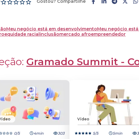
Gostou? Compartilhe
r
são
Meu negócio está em desenvolvimento
Meu negócio est
ro
equidade racial
inclusão
mercado afroempreendedor
eção: 
Gramado Summit - Co
Vídeo
Vídeo
0
/5
4min
303
5
/5
5min
3