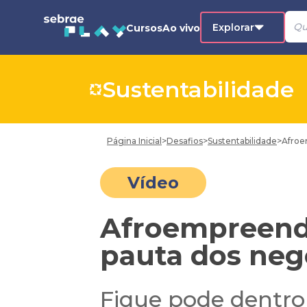
Explorar
Cursos
Ao vivo
Sustentabilidade
Página Inicial
>
Desafios
>
Sustentabilidade
>
Afroe
Vídeo
Afroempreend
pauta dos neg
Fique pode dentr