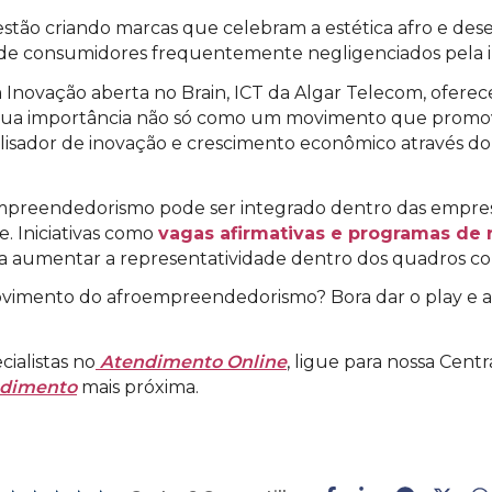
tão criando marcas que celebram a estética afro e de
 de consumidores frequentemente negligenciados pela i
em Inovação aberta no Brain, ICT da Algar Telecom, ofer
sua importância não só como um movimento que promove
isador de inovação e crescimento econômico através d
reendedorismo pode ser integrado dentro das empresas,
e. Iniciativas como
vagas afirmativas e programas de
ra aumentar a representatividade dentro dos quadros cor
ovimento do afroempreendedorismo? Bora dar o play e 
ialistas no
Atendimento Online
, ligue para nossa Cen
ndimento
mais próxima.