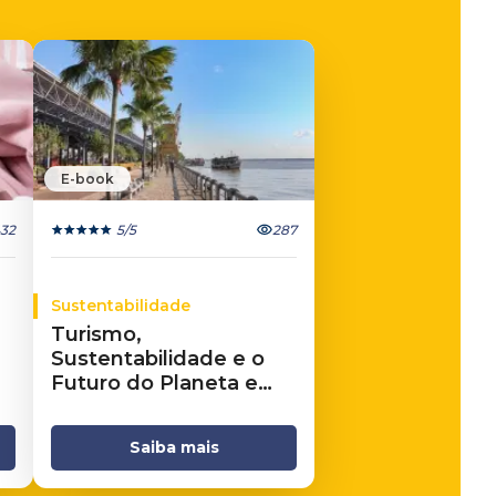
E-book
32
5
/5
287
Sustentabilidade
Turismo,
Sustentabilidade e o
Futuro do Planeta e
dos Negócios
Saiba mais