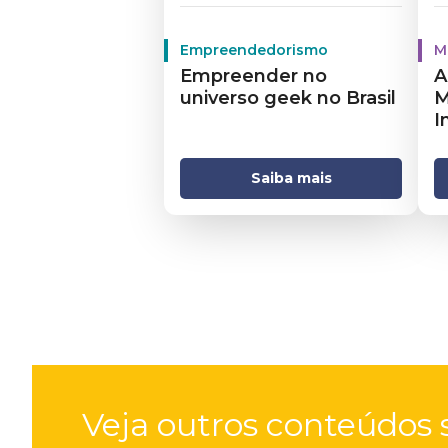
Empreendedorismo
M
Empreender no
A
universo geek no Brasil
M
I
E
Saiba mais
Veja outros conteúdos s