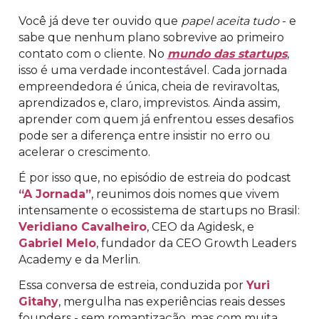
Você já deve ter ouvido que
papel aceita tudo
- e
sabe que nenhum plano sobrevive ao primeiro
contato com o cliente. No
mundo das startups
,
isso é uma verdade incontestável. Cada jornada
empreendedora é única, cheia de reviravoltas,
aprendizados e, claro, imprevistos. Ainda assim,
aprender com quem já enfrentou esses desafios
pode ser a diferença entre insistir no erro ou
acelerar o crescimento.
É por isso que, no episódio de estreia do podcast
“A Jornada”
, reunimos dois nomes que vivem
intensamente o ecossistema de startups no Brasil:
Veridiano Cavalheiro
, CEO da Agidesk, e
Gabriel Melo
, fundador da CEO Growth Leaders
Academy e da Merlin.
Essa conversa de estreia, conduzida por
Yuri
Gitahy
, mergulha nas experiências reais desses
founders - sem romantização, mas com muita