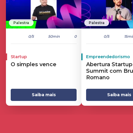
Palestra
Palestra
0
/5
50min
0
0
/5
15mi
Startup
Empreendedorismo
O simples vence
Abertura Startup
Summit com Br
Romano
Saiba mais
Saiba mais