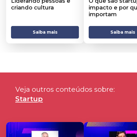
Liderando pessoas e
O que são start
criando cultura
impacto e por qu
importam
Saiba mais
Saiba mais
Veja outros conteúdos sobre: 
Startup