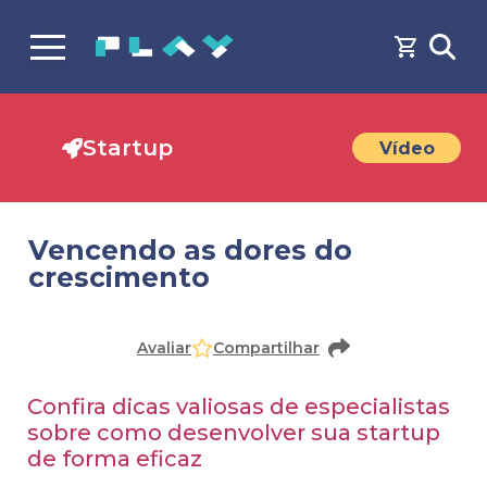
Startup
Vídeo
Vencendo as dores do
crescimento
Faça o
cadastro
ou
login
para acessar o conteúdo
Avaliar
Compartilhar
Confira dicas valiosas de especialistas
sobre como desenvolver sua startup
de forma eficaz