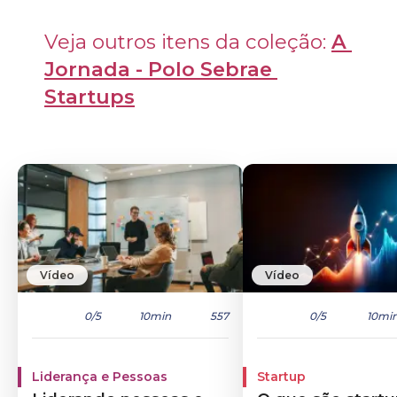
Veja outros itens da coleção: 
A 
Jornada - Polo Sebrae 
Startups
Vídeo
Vídeo
0
/5
10min
557
0
/5
10mi
Liderança e Pessoas
Startup