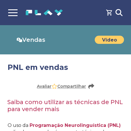
Vendas
Vídeo
PNL em vendas
Faça o
cadastro
ou
login
para acessar o conteúdo
Avaliar
Compartilhar
Saiba como utilizar as técnicas de PNL
para vender mais
O uso da
Programação Neurolinguística (PNL)