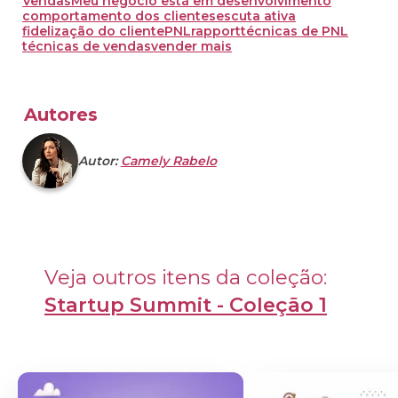
Vendas
Meu negócio está em desenvolvimento
comportamento dos clientes
escuta ativa
fidelização do cliente
PNL
rapport
técnicas de PNL
técnicas de vendas
vender mais
Autores
Autor:
Camely Rabelo
Veja outros itens da coleção: 
Startup Summit - Coleção 1