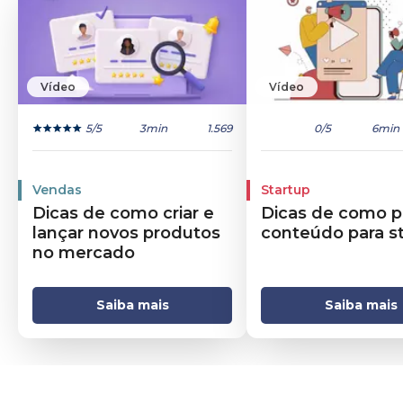
Vídeo
Vídeo
5
/5
3min
1.569
0
/5
6min
Vendas
Startup
Dicas de como criar e
Dicas de como p
lançar novos produtos
conteúdo para s
no mercado
Saiba mais
Saiba mais