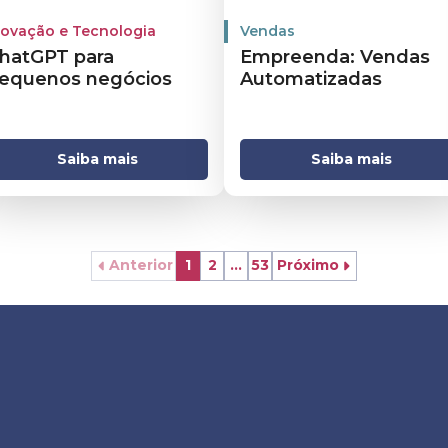
novação e Tecnologia
Vendas
hatGPT para
Empreenda: Vendas
equenos negócios
Automatizadas
Saiba mais
Saiba mais
Anterior
1
2
...
53
Próximo