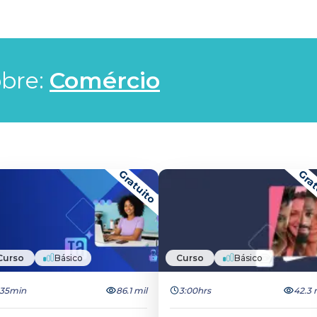
bre: 
Comércio
Gratuito
Grat
Curso
Básico
Curso
Básico
35min
86.1 mil
3:00hrs
42.3 