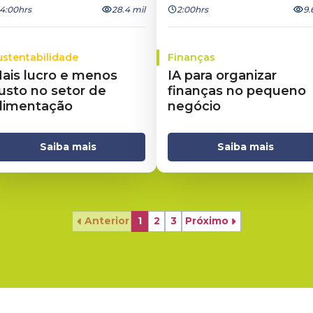
4:00hrs
28.4 mil
2:00hrs
9.
ustentabilidade
Finanças
ais lucro e menos
IA para organizar
usto no setor de
finanças no pequeno
limentação
negócio
Saiba mais
Saiba mais
Anterior
1
2
3
Próximo