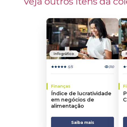
Veja outros itens da col
Infográfico
5
/5
310
Finanças
F
Índice de lucratividade
P
em negócios de
C
alimentação
Saiba mais