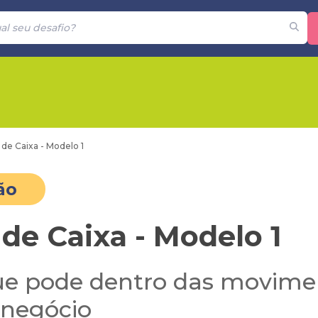
 de Caixa - Modelo 1
ão
 de Caixa - Modelo 1
ique pode dentro das movim
 negócio