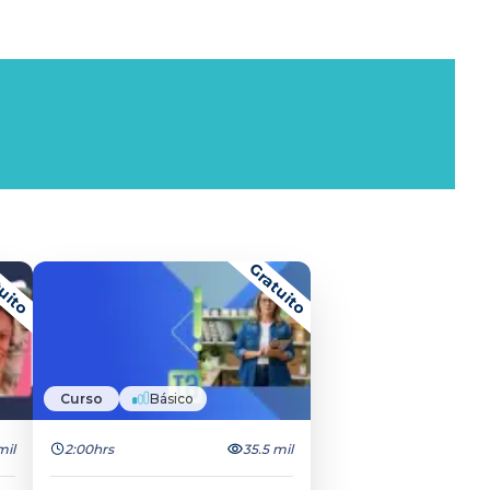
uito
Gratuito
Curso
Básico
mil
2:00hrs
35.5 mil