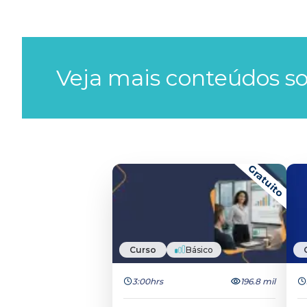
Veja mais conteúdos so
Gratuito
Curso
Básico
3:00hrs
196.8 mil