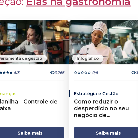
eção: 
Elas na gastronomia
Ferramenta de gestão
Infográfico
5
/5
3.766
0
/5
3
inanças
Estratégia e Gestão
lanilha - Controle de
Como reduzir o
aixa
desperdício no seu
negócio de
alimentação
Saiba mais
Saiba mais