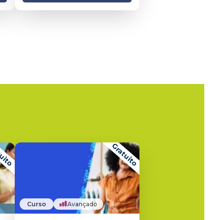
uito
Gratuito
Curso
Avançado