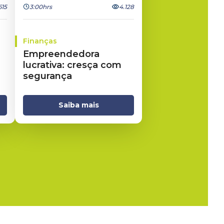
615
3:00hrs
4.128
Finanças
Empreendedora
lucrativa: cresça com
segurança
Saiba mais