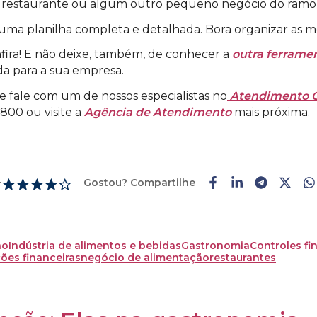
 restaurante ou algum outro pequeno negócio do ramo d
 uma planilha completa e detalhada. Bora organizar as 
fira! E não deixe, também, de conhecer a
outra ferramen
a para a sua empresa.
e fale com um de nossos especialistas no
Atendimento O
00 ou visite a
Agência de Atendimento
mais próxima.
Gostou? Compartilhe
r
ão
Indústria de alimentos e bebidas
Gastronomia
Controles fi
es financeiras
negócio de alimentação
restaurantes