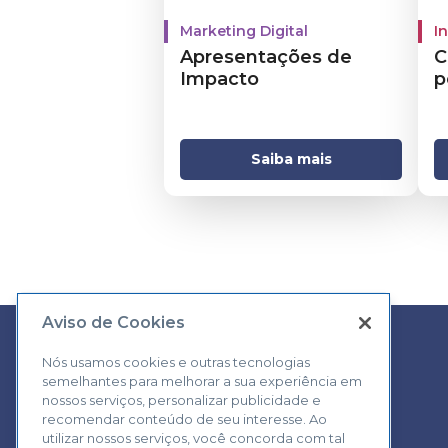
Marketing Digital
I
Apresentações de
C
Impacto
p
Saiba mais
Aviso de Cookies
Nós usamos cookies e outras tecnologias
semelhantes para melhorar a sua experiência em
Central de Atendimento:
nossos serviços, personalizar publicidade e
0800 570 0800
recomendar conteúdo de seu interesse. Ao
utilizar nossos serviços, você concorda com tal