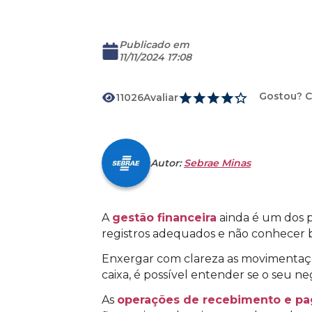
Publicado em
11/11/2024 17:08
Gostou? C
11026
Avaliar
Download
Autor:
Sebrae Minas
A
gestão financeira
ainda é um dos p
registros adequados e não conhecer b
Enxergar com clareza as movimentaçõ
caixa, é possível entender se o seu ne
As
operações de recebimento e p