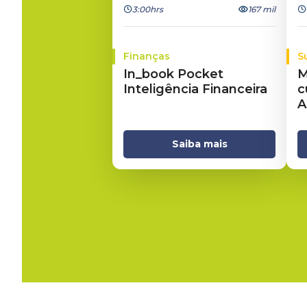
3:00hrs
167 mil
Finanças
S
In_book Pocket
M
Inteligência Financeira
c
A
Saiba mais