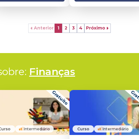
Anterior
1
2
3
4
Próximo
obre: 
Finanças
Gratuito
Grat
Curso
Intermediário
Curso
Intermediário