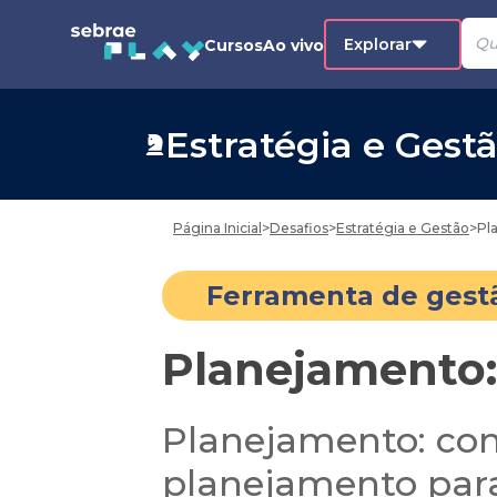
Explorar
Cursos
Ao vivo
Estratégia e Gest
Página Inicial
>
Desafios
>
Estratégia e Gestão
>
Pl
Ferramenta de gest
Planejamento:
Planejamento: con
planejamento para