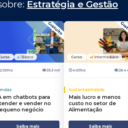
obre: 
Estratégia e Gestão
Gratuito
Grat
Curso
Básico
Curso
Intermediário
2:00hrs
35.5 mil
4:00hrs
28.4 
endas
Sustentabilidade
A em chatbots para
Mais lucro e menos
tender e vender no
custo no setor de
equeno negócio
Alimentação
Saiba mais
Saiba mais