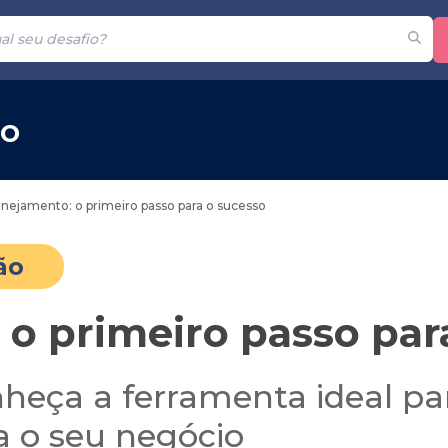
ão
anejamento: o primeiro passo para o sucesso
ão
 o primeiro passo par
heça a ferramenta ideal pa
 o seu negócio