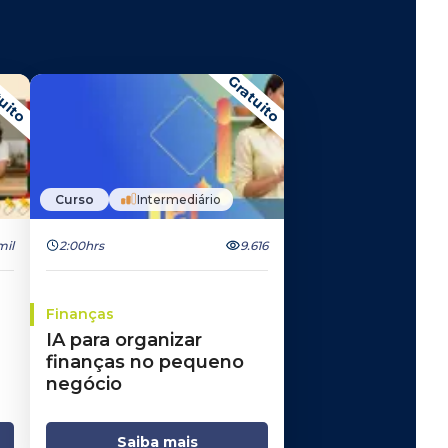
uito
Gratuito
Curso
Intermediário
mil
2:00hrs
9.616
Finanças
IA para organizar
finanças no pequeno
negócio
Saiba mais