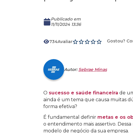
Publicado em
11/11/2024 13:36
Gostou? Co
734
Avaliar
Download
Autor:
Sebrae Minas
O
sucesso e saúde financeira
de um
ainda é um tema que causa muitas d
forma efetiva?
É fundamental definir
metas e os ob
o entendimento mais assertivo. Dessa 
modelo de negócio da sua empresa.