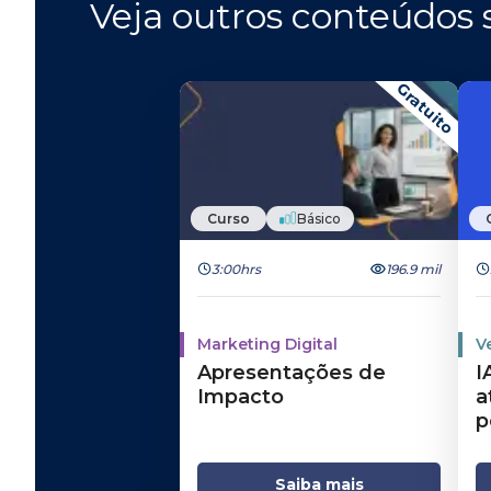
Veja outros conteúdos s
Gratuito
Curso
Básico
3:00hrs
196.9 mil
Marketing Digital
V
Apresentações de
I
Impacto
a
p
Saiba mais