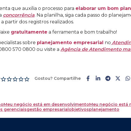
nta que auxilia o processo para
elaborar um bom pla
da
concorrência
. Na planilha, siga cada passo do planej
partir dos registros realizados.
Baixe
gratuitamente
a ferramenta e bom trabalho!
ecialistas sobre
planejamento empresarial
no
Atendim
0800 570 0800 ou visite a
Agência de Atendimento mai
Gostou? Compartilhe
r
ão
Meu negócio está em desenvolvimento
Meu negócio está 
s gerenciais
gestão empresarial
objetivos
planejamento