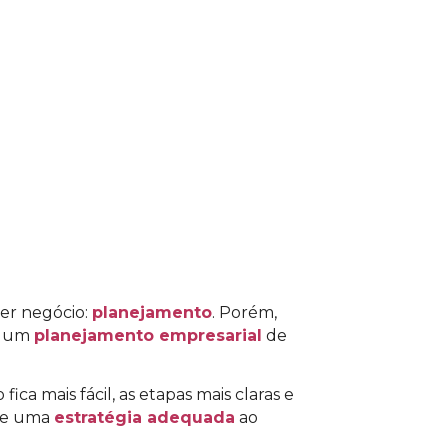
para acessar o conteúdo
er negócio:
planejamento
. Porém,
r um
planejamento empresarial
de
ca mais fácil, as etapas mais claras e
 de uma
estratégia adequada
ao