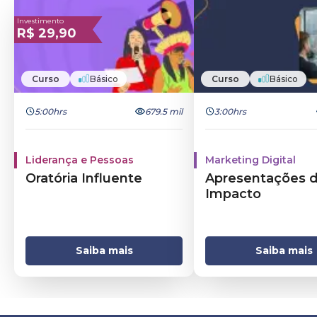
Investimento
R$
29,90
Curso
Básico
Curso
Básico
5:00hrs
679.5 mil
3:00hrs
Liderança e Pessoas
Marketing Digital
Oratória Influente
Apresentações 
Impacto
Saiba mais
Saiba mais