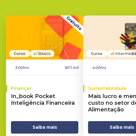
Gratuito
Curso
Básico
Curso
Intermediá
3:00hrs
167.1 mil
4:00hrs
Finanças
Sustentabilidade
In_book Pocket
Mais lucro e me
Inteligência Financeira
custo no setor d
Alimentação
Saiba mais
Saiba mais