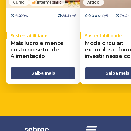
Curso
Intermediário
Artigo
4:00hrs
28.3 mil
0
/5
7min
Sustentabilidade
Sustentabilidade
Mais lucro e menos
Moda circular:
custo no setor de
exemplos e for
Alimentação
investir nesse c
Saiba mais
Saiba mais