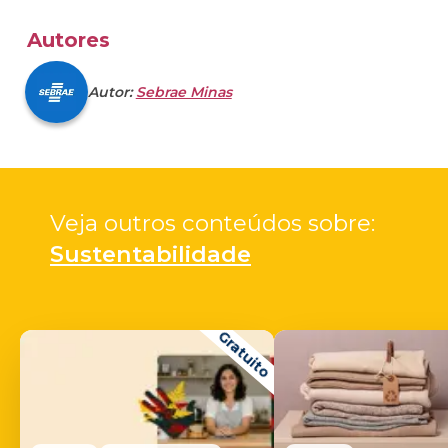
Autores
Autor:
Sebrae Minas
Veja outros conteúdos sobre: 
Sustentabilidade
Gratuito