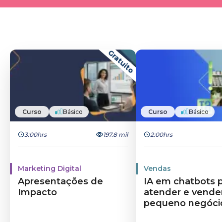
Gratuito
Curso
Básico
Curso
Básico
3:00hrs
197.8 mil
2:00hrs
Marketing Digital
Vendas
Apresentações de
IA em chatbots 
Impacto
atender e vende
pequeno negóci