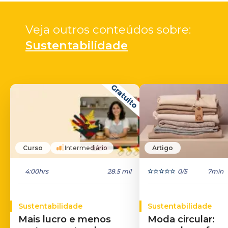
Veja outros conteúdos sobre: 
Sustentabilidade
Gratuito
Curso
Intermediário
Artigo
4:00hrs
28.5 mil
0
/5
7min
Sustentabilidade
Sustentabilidade
Mais lucro e menos
Moda circular: