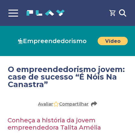
Empreendedorismo
Vídeo
O empreendedorismo jovem:
case de sucesso “É Nóis Na
Canastra”
Faça o
cadastro
ou
login
para acessar o conteúdo
Avaliar
Compartilhar
Conheça a história da jovem
empreendedora Talita Amélia