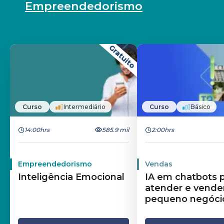
Empreendedorismo
Gratuito
Curso
Intermediário
Curso
Básico
14:00hrs
585.9 mil
2:00hrs
Empreendedorismo
Vendas
Inteligência Emocional
IA em chatbots 
atender e vende
pequeno negóci