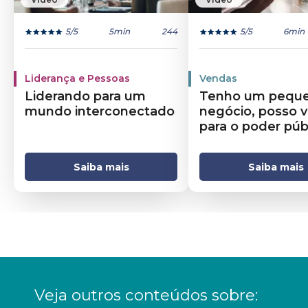
5
/5
5min
244
5
/5
6min
Liderança e Pessoas
Vendas
Liderando para um
Tenho um pequ
mundo interconectado
negócio, posso 
para o poder púb
Saiba mais
Saiba mais
Veja outros conteúdos sobre: 