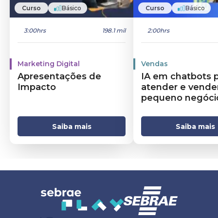
Curso
Básico
Curso
Básico
3:00hrs
198.1 mil
2:00hrs
Marketing Digital
Vendas
Apresentações de
IA em chatbots 
Impacto
atender e vende
pequeno negóci
Saiba mais
Saiba mais