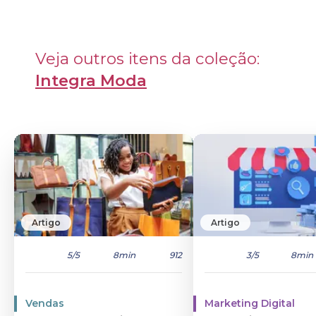
Veja outros itens da coleção: 
Integra Moda
Artigo
Artigo
5
/5
8min
912
3
/5
8min
Vendas
Marketing Digital