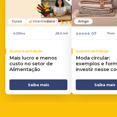
Curso
Intermediário
Artigo
4:00hrs
28.5 mil
0
/5
7min
Sustentabilidade
Sustentabilidade
Mais lucro e menos
Moda circular:
custo no setor de
exemplos e for
Alimentação
investir nesse c
Saiba mais
Saiba mais