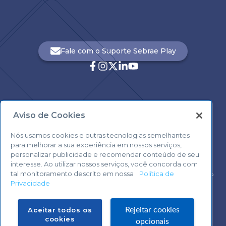
Fale com o Suporte Sebrae Play
Aviso de Cookies
Central de Atendimento:
0800 570 0800
Nós usamos cookies e outras tecnologias semelhantes
para melhorar a sua experiência em nossos serviços,
personalizar publicidade e recomendar conteúdo de seu
interesse. Ao utilizar nossos serviços, você concorda com
tal monitoramento descrito em nossa
Política de
Voltar ao topo
Privacidade
Fale com o Suporte Sebrae Play
Aceitar todos os
Rejeitar cookies
cookies
opcionais