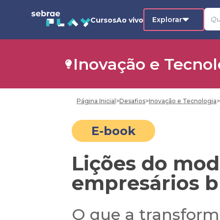
Explorar
Cursos
Ao vivo
Inovação e Tecnol
Página Inicial
>
Desafios
>
Inovação e Tecnologia
>
E-book
Lições do mod
empresários br
O que a transforma