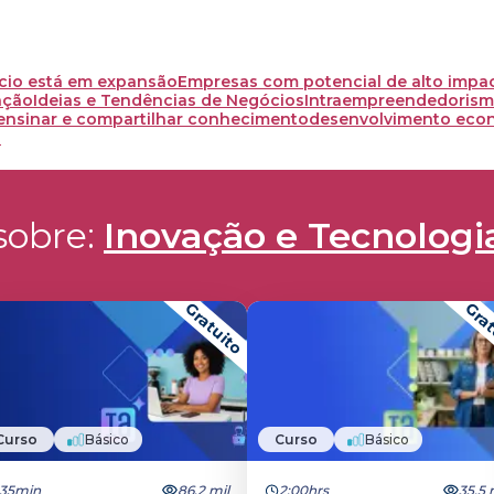
cio está em expansão
Empresas com potencial de alto impa
ação
Ideias e Tendências de Negócios
Intraempreendedorismo
ensinar e compartilhar conhecimento
desenvolvimento eco
a
obre: 
Inovação e Tecnologi
Gratuito
Grat
Curso
Básico
Curso
Básico
35min
86.2 mil
2:00hrs
35.5 