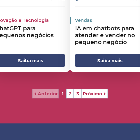
novação e Tecnologia
Vendas
hatGPT para
IA em chatbots para
equenos negócios
atender e vender no
pequeno negócio
Saiba mais
Saiba mais
Anterior
1
2
3
Próximo