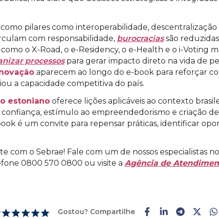
omo pilares como interoperabilidade, descentralização 
irculam com responsabilidade,
burocracias
são reduzidas
s como o X-Road, o e-Residency, o e-Health e o i-Voting
anizar processos
para gerar impacto direto na vida de 
inovação
aparecem ao longo do e-book para reforçar com
liou a capacidade competitiva do país.
o estoniano
oferece lições aplicáveis ao contexto brasile
 confiança, estímulo ao empreendedorismo e criação de
ok é um convite para repensar práticas, identificar opo
e com o Sebrae! Fale com um de nossos especialistas n
efone 0800 570 0800 ou visite a
Agência de Atendimen
Gostou? Compartilhe
r