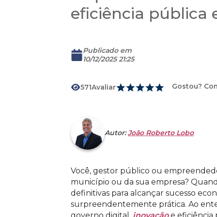
eficiência públic
Publicado em
10/12/2025 21:25
Gostou? Com
571
Avaliar
Download
Autor:
João Roberto Lobo
Você, gestor público ou empreendedor
município ou da sua empresa? Quando 
definitivas para alcançar sucesso eco
surpreendentemente prática. Ao enten
governo digital,
inovação
e eficiência