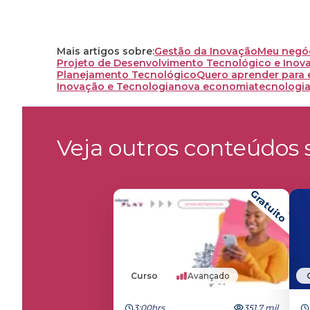
Mais artigos sobre:
Gestão da Inovação
Meu negó
Projeto de Desenvolvimento Tecnológico e Inov
Planejamento Tecnológico
Quero aprender para 
Inovação e Tecnologia
nova economia
tecnologi
Veja outros conteúdos s
Gratuito
Curso
Avançado
3:00hrs
351.7 mil