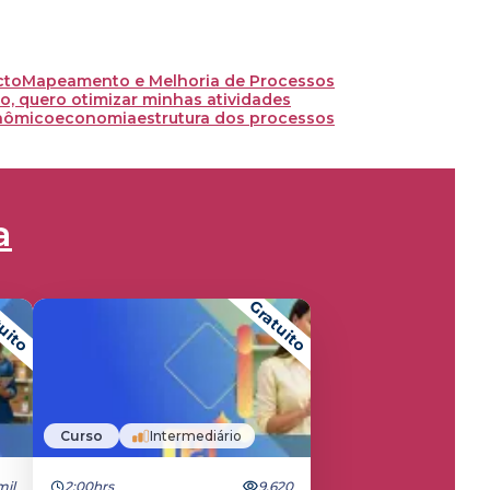
cto
Mapeamento e Melhoria de Processos
, quero otimizar minhas atividades
nômico
economia
estrutura dos processos
a
uito
Gratuito
Curso
Intermediário
mil
2:00hrs
9.620