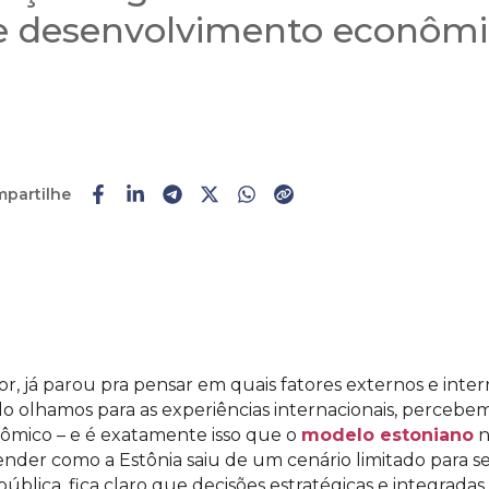
a e desenvolvimento econômi
partilhe
Faça o
cadastro
ou
login
, já parou pra pensar em quais fatores externos e int
olhamos para as experiências internacionais, percebem
nômico – e é exatamente isso que o
modelo estoniano
n
der como a Estônia saiu de um cenário limitado para s
 pública, fica claro que decisões estratégicas e integrad